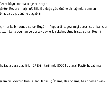
 üzere büyük marka projeleri seçer.
büyüktür. Rezerv marjının% 8 ila 9 olduğu göz önüne alındığında, sunulan
ınızda üç iş gününe ulaşabilir.
r için harika bir bonus sunar. Bugün 1 Pepperdine, çevrimiçi olarak spor bahisleri
er, uzun tahta oyunları ve gerçek bayilerle rekabet etme fırsatı sunar. Resmi
aha fazla para alabilirler. 27 Ekim tarihinde 5000 TL olarak Payfix hesabıma
nus programıdır. Mövcud Bonus Hər Hansi Üç Ödeme, Beş ödeme, beş ödeme
1win-