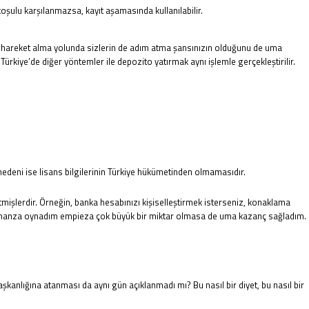
koşulu karşılanmazsa, kayıt aşamasında kullanılabilir.
t hareket alma yolunda sizlerin de adım atma şansınızın olduğunu de uma
 Türkiye’de diğer yöntemler ile depozito yatırmak aynı işlemle gerçekleştirilir.
nedeni ise lisans bilgilerinin Türkiye hükümetinden olmamasıdır.
etmişlerdir. Örneğin, banka hesabınızı kişiselleştirmek isterseniz, konaklama
t Bonanza oynadım empieza çok büyük bir miktar olmasa de uma kazanç sağladım.
kanlığına atanması da aynı gün açıklanmadı mı? Bu nasıl bir diyet, bu nasıl bir