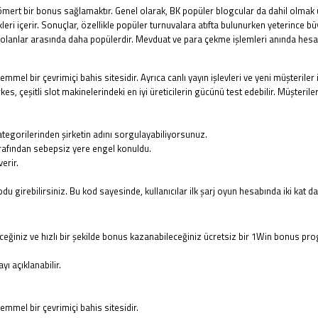
cömert bir bonus sağlamaktır. Genel olarak, BK popüler blogcular da dahil olmak
leri içerir. Sonuçlar, özellikle popüler turnuvalara atıfta bulunurken yeterince 
r olanlar arasında daha popülerdir. Mevduat ve para çekme işlemleri anında hesab
mmel bir çevrimiçi bahis sitesidir. Ayrıca canlı yayın işlevleri ve yeni müşterile
es, çeşitli slot makinelerindeki en iyi üreticilerin gücünü test edebilir. Müşteril
ategorilerinden şirketin adını sorgulayabiliyorsunuz.
 tarafından sebepsiz yere engel konuldu.
erir.
u girebilirsiniz. Bu kod sayesinde, kullanıcılar ilk şarj oyun hesabında iki kat d
abileceğiniz ve hızlı bir şekilde bonus kazanabileceğiniz ücretsiz bir 1Win bo
ı açıklanabilir.
emmel bir çevrimiçi bahis sitesidir.