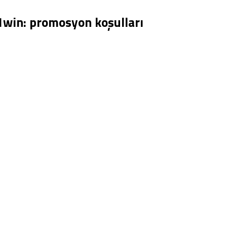
1win: promosyon koşulları