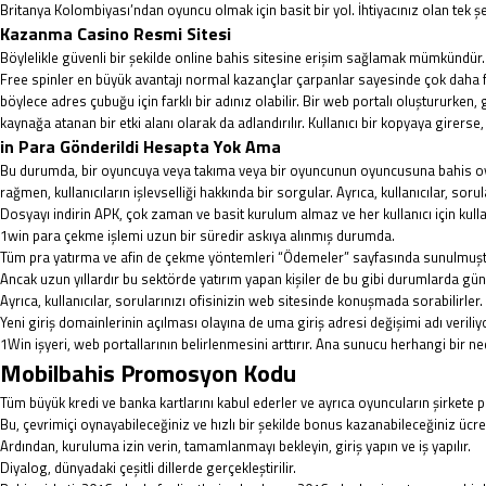
Britanya Kolombiyası’ndan oyuncu olmak için basit bir yol. İhtiyacınız olan tek şe
Kazanma Casino Resmi Sitesi
Böylelikle güvenli bir şekilde online bahis sitesine erişim sağlamak mümkündür.
Free spinler en büyük avantajı normal kazançlar çarpanlar sayesinde çok daha fazl
böylece adres çubuğu için farklı bir adınız olabilir. Bir web portalı oluştururke
kaynağa atanan bir etki alanı olarak da adlandırılır. Kullanıcı bir kopyaya girers
in Para Gönderildi Hesapta Yok Ama
Bu durumda, bir oyuncuya veya takıma veya bir oyuncunun oyuncusuna bahis oynaya
rağmen, kullanıcıların işlevselliği hakkında bir sorgular. Ayrıca, kullanıcılar, sor
Dosyayı indirin APK, çok zaman ve basit kurulum almaz ve her kullanıcı için kullan
1win para çekme işlemi uzun bir süredir askıya alınmış durumda.
Tüm pra yatırma ve afin de çekme yöntemleri “Ödemeler” sayfasında sunulmuşt
Ancak uzun yıllardır bu sektörde yatırım yapan kişiler de bu gibi durumlarda günc
Ayrıca, kullanıcılar, sorularınızı ofisinizin web sitesinde konuşmada sorabilirler.
Yeni giriş domainlerinin açılması olayına de uma giriş adresi değişimi adı veriliyo
1Win işyeri, web portallarının belirlenmesini arttırır. Ana sunucu herhangi bir ne
Mobilbahis Promosyon Kodu
Tüm büyük kredi ve banka kartlarını kabul ederler ve ayrıca oyuncuların şirkete p
Bu, çevrimiçi oynayabileceğiniz ve hızlı bir şekilde bonus kazanabileceğiniz ücr
Ardından, kuruluma izin verin, tamamlanmayı bekleyin, giriş yapın ve iş yapılır.
Diyalog, dünyadaki çeşitli dillerde gerçekleştirilir.