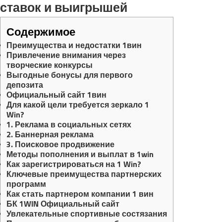
ставок и выигрышей
Содержимое
Преимущества и недостатки 1вин
Привлечение внимания через
творческие конкурсы
Выгодные бонусы для первого
депозита
Официальный сайт 1вин
Для какой цели требуется зеркало 1
Win?
1. Реклама в социальных сетях
2. Баннерная реклама
3. Поисковое продвижение
Методы пополнения и выплат в 1win
Как зарегистрироваться на 1 Win?
Ключевые преимущества партнерских
программ
Как стать партнером компании 1 вин
БК 1WIN Официальный сайт
Увлекательные спортивные состязания