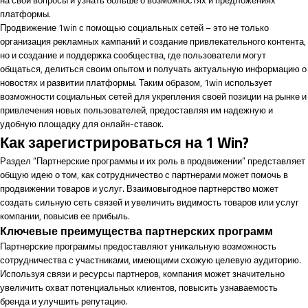
на свои вопросы и узнать больше о возможностях и предложениях
платформы.
Продвижение 1win с помощью социальных сетей – это не только
организация рекламных кампаний и создание привлекательного контента,
но и создание и поддержка сообщества, где пользователи могут
общаться, делиться своим опытом и получать актуальную информацию о
новостях и развитии платформы. Таким образом, 1win использует
возможности социальных сетей для укрепления своей позиции на рынке и
привлечения новых пользователей, предоставляя им надежную и
удобную площадку для онлайн-ставок.
Как зарегистрироваться на 1 Win?
Раздел “Партнерские программы и их роль в продвижении” представляет
общую идею о том, как сотрудничество с партнерами может помочь в
продвижении товаров и услуг. Взаимовыгодное партнерство может
создать сильную сеть связей и увеличить видимость товаров или услуг
компании, повысив ее прибыль.
Ключевые преимущества партнерских программ
Партнерские программы предоставляют уникальную возможность
сотрудничества с участниками, имеющими схожую целевую аудиторию.
Используя связи и ресурсы партнеров, компания может значительно
увеличить охват потенциальных клиентов, повысить узнаваемость
бренда и улучшить репутацию.