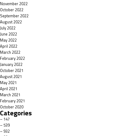
November 2022
October 2022
September 2022
August 2022
July 2022
June 2022
May 2022
April 2022
March 2022
February 2022
January 2022
October 2021
August 2021
May 2021
April 2021
March 2021
February 2021
October 2020
Categories
– 147
– 539
– 932