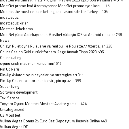
MostBet Partners Affiliate Program Review 2023 Upto 60% Revshare – 514
MostBet promo kod Azərbaycanda MostBet promosyon kodu – 15
Mostbet the most reliable betting and casino site for Turkey – 104
mostbet uz
mostbet uz kirish
Mostbet Uzbekistan
MostBet yüklə Azərbaycanda Mostbet yükləyin IOS və Android cihazlar 738
News
Onlayn Rulet oyna Pulsuz və ya real pul ilə Roulette77 Azerbaijan 238
Online Casino Geld zurück fordern Klage Anwalt Tipps 2023 596
Online dating
oyunu sındırmaq mümkündürmü? 517
Pin Up Peru
Pin-Up Aviator: oyun qaydaları və strategiyaları 311
Pin-Up Casino kontorunun təsviri, pin up az – 359
Sober living
Software development
Taxi Service
Təyyarə Oyunu Mostbet Mostbet Aviator game – 474
Uncategorized
UZ Most bet
Vulkan Vegas Bonus 25 Euro Bez Depozytu w Kasynie Online 449
Vulkan Vegas DE