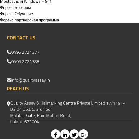
Mostbet для Windows – 841
Форекс Брокеры
Форекс Обучение
Форекс партнерская программа
CONTACT US
0495 2724377
0495 2724388
info@qualityassay.in
REACH US
Quality Assay & Hallmarking Centre Private Limited 17/1491-
D3,D4,D5,D6, 3rd floor
Malabar Gate, Ram Mohan Road,
Calicut-673004