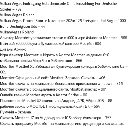
Vulkan Vegas Eintragung Gutscheincode Ohne Einzahlung Für Deutsche
Spieler – 792
Vulkan Vegas Poland
Vulkan Vegas Promo Source November 2024: 125 Freispiele Und Sogar 1000
Bonu Destin@tion Uds – 44
VulkanVegas Poland
Авиатор Мостбет увеличение ставки х1000 в игре Aviator от Mostbet – 966
Выиграй 9000000 сум в букмекерской конторе Мостбет 803
Диваны Арнико
Игра Авиатор Мостбет ᐉ Играть в Aviator Mostbet на деньги 858
мобильная версия Мостбет в Узбекистане – 866
Мостбет Mostbet УЗ Узбекистан, букмекерская контора в Узбекистане UZ –
665
Мостбет Официальный сайт Mostbet. Зеркало. Скачать – 406
Мостбет скачать на компьютер: бесплатное приложение windows – 375
Мостбет скачать с официального сайта, Mostbet skachat – 901
Онлайн казино Mostbet играть в Aviator Spribe – 86
Приложение Mostbet UZ скачать на Андроид APK, Айфон IOS – 88
рабочее зеркало МОСТБЕТ и официальный сайт БК – 654
Румунія – Україна
Скачать Mostbet UZ на Андроид apk и IOS: обзор букмекера – 357
Скачать программу Мостбет на компьютер: инструкция где и как скачать