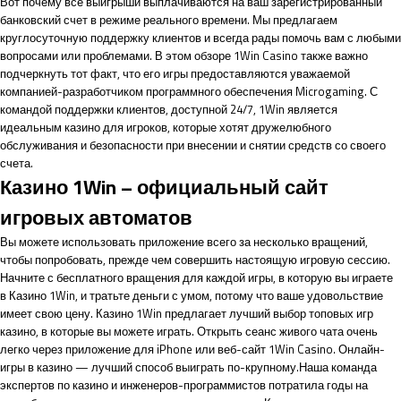
Вот почему все выигрыши выплачиваются на ваш зарегистрированный
банковский счет в режиме реального времени. Мы предлагаем
круглосуточную поддержку клиентов и всегда рады помочь вам с любыми
вопросами или проблемами. В этом обзоре 1Win Casino также важно
подчеркнуть тот факт, что его игры предоставляются уважаемой
компанией-разработчиком программного обеспечения Microgaming. С
командой поддержки клиентов, доступной 24/7, 1Win является
идеальным казино для игроков, которые хотят дружелюбного
обслуживания и безопасности при внесении и снятии средств со своего
счета.
Казино 1Win – официальный сайт
игровых автоматов
Вы можете использовать приложение всего за несколько вращений,
чтобы попробовать, прежде чем совершить настоящую игровую сессию.
Начните с бесплатного вращения для каждой игры, в которую вы играете
в Казино 1Win, и тратьте деньги с умом, потому что ваше удовольствие
имеет свою цену. Казино 1Win предлагает лучший выбор топовых игр
казино, в которые вы можете играть. Открыть сеанс живого чата очень
легко через приложение для iPhone или веб-сайт 1Win Casino. Онлайн-
игры в казино — лучший способ выиграть по-крупному.Наша команда
экспертов по казино и инженеров-программистов потратила годы на