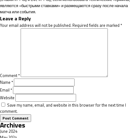
являются «быстрыми ставками» и размещаются сразу после начала
матча или события.
Leave a Reply
Your email address will not be published.
Required fields are marked
*
Comment
*
Name
*
Email
*
Website
Save my name, email, and website in this browser for the next time I
comment.
Archives
June 2024
May 2024