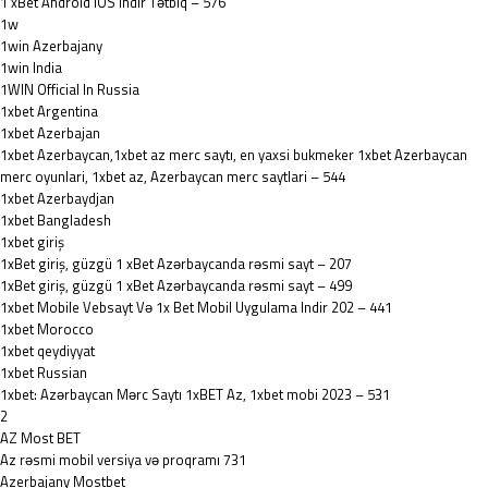
1 xBet Android iOS indir Tətbiq – 576
1w
1win Azerbajany
1win India
1WIN Official In Russia
1xbet Argentina
1xbet Azerbajan
1xbet Azerbaycan,1xbet az merc saytı, en yaxsi bukmeker 1xbet Azerbaycan
merc oyunlari, 1xbet az, Azerbaycan merc saytlari – 544
1xbet Azerbaydjan
1xbet Bangladesh
1xbet giriş
1xBet giriş, güzgü 1 xBet Azərbaycanda rəsmi sayt – 207
1xBet giriş, güzgü 1 xBet Azərbaycanda rəsmi sayt – 499
1xbet Mobile Vebsayt Və 1x Bet Mobil Uygulama Indir 202 – 441
1xbet Morocco
1xbet qeydiyyat
1xbet Russian
1xbet: Azərbaycan Mərc Saytı 1xBET Az, 1xbet mobi 2023 – 531
2
AZ Most BET
Az rəsmi mobil versiya və proqramı 731
Azerbajany Mostbet