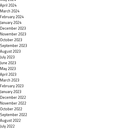
April 2024
March 2024
February 2024
January 2024
December 2023
November 2023
October 2023
September 2023
August 2023
July 2023
June 2023
May 2023
April 2023
March 2023
February 2023
January 2023
December 2022
November 2022
October 2022
September 2022
August 2022
July 2022