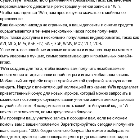
Существует множество ограничений и требований, таких как внесение
первоначального депозита и регистрация учетной записи в 1Win.
Чтобы насладиться 1Win, вам просто нужно скачать его мобильное
приложение.
Ваш банкролл никогда не ограничен, а ваши депозиты и снятие средств
обрабатываются в течение нескольких часов после получения.
Игры также доступны в нескольких популярных видеоформатах, таких как
AVI, MPG, MP4, ASF, FLV, SWF, 3GP, WMV, MOV, VC1, VOB.
У нас есть все новейшие игровые автоматы и игры, поэтому вы можете
быть уверены в лучших, самых захватывающих и прибыльных онлайн-
играх.
1Win создано для того, чтобы помочь вам получить незабываемые
впечатления от игры в наши онлайн-игры и игры в мобильном казино.
Мобильный интерфейс покрыт яркой и четкой графикой, которую легко
увидеть. Наряду с впечатляющей коллекцией игр казино 1Win предлагает
приветственный бонус для новых игроков, который можно запросить в
казино как постоянную функцию вашей учетной записи или как разовый
случайный пакет. В каждом казино есть какой-то бонусный код, и 1Win
ничем не отличается, но мы преуспели в бонусах.
Мы проверим вашу учетную запись и сообщим вам, если не сможем
помочь вам с вашей проблемой. Зарегистрируйтесь сегодня и получите
шанс выиграть 1000€ бездепозитного бонуса. Вы можете выбирать из
блэкджека, рулетки, видеопокера и целого ряда классических видео-