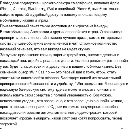
Благодаря поддержке широкого спектра смартфонов, включая Apple
iPhone, Android, Blackberry, iPad и новейший iPhone 6, вы обязательно
найдете простой и удобный доступ к нашему впечатляющему
мобильному казино и играм.
Приветственный пакет также доступен для игроков из Канады,
Великобритании, Австралии и других европейских стран. Игроки могут
проверить, есть ли в онлайн-казино лучшие призы, самые интересные
слоты, лучшее обслуживание клиентов и чат. Огромное количество
названий означает, что вам никогда не будет скучно.
Загрузите приложение казино, зарегистрируйтесь, внесите депозит и
наслаждайтесь игрой на реальные деньги. Если вы решите играть онлайн,
у вас будет список всех игр, доступных в вашем любимом казино. Без
сомнения, обзор 1Win Casino — это первый шаг к тому, чтобы стать
участником нашего сайта обзоров. Благодаря нашей исключительной
приверженности безопасности и удобству, 1Win предлагает безопасную и
надежную банковскую систему, где вы можете вносить, снимать и
использовать свои средства с полной уверенностью. Возможно,
невозможно угадать, что разрешено, а что запрещено в онлайн-казино,
просто прочитав их правила. Одним из самых популярных способов
насладиться игровыми автоматами является демо-режим, который
позволяет игрокам выбирать, какой слот они хотят попробовать, перед
загрузкой.