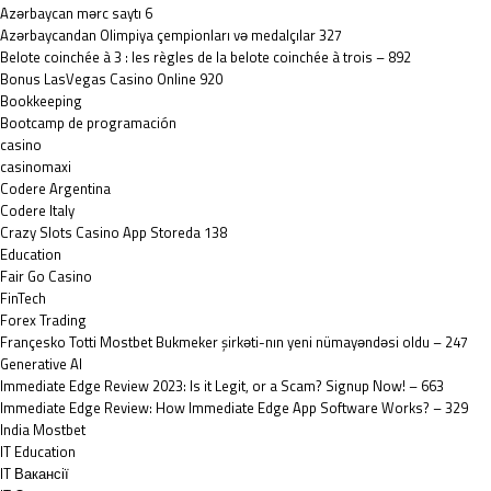
Azərbaycan mərc saytı 6
Azərbaycandan Olimpiya çempionları və medalçılar 327
Belote coinchée à 3 : les règles de la belote coinchée à trois – 892
Bonus LasVegas Casino Online 920
Bookkeeping
Bootcamp de programación
casino
casinomaxi
Codere Argentina
Codere Italy
‎Crazy Slots Casino App Storeda 138
Education
Fair Go Casino
FinTech
Forex Trading
Françesko Totti Mostbet Bukmeker şirkəti-nın yeni nümayəndəsi oldu – 247
Generative AI
Immediate Edge Review 2023: Is it Legit, or a Scam? Signup Now! – 663
Immediate Edge Review: How Immediate Edge App Software Works? – 329
India Mostbet
IT Education
IT Вакансії