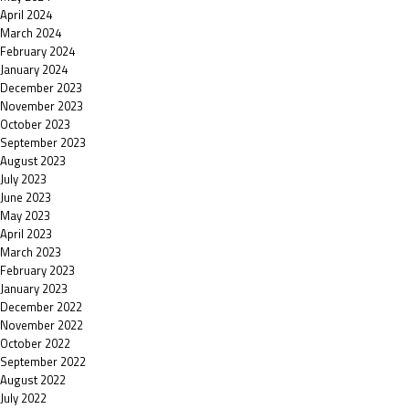
April 2024
March 2024
February 2024
January 2024
December 2023
November 2023
October 2023
September 2023
August 2023
July 2023
June 2023
May 2023
April 2023
March 2023
February 2023
January 2023
December 2022
November 2022
October 2022
September 2022
August 2022
July 2022