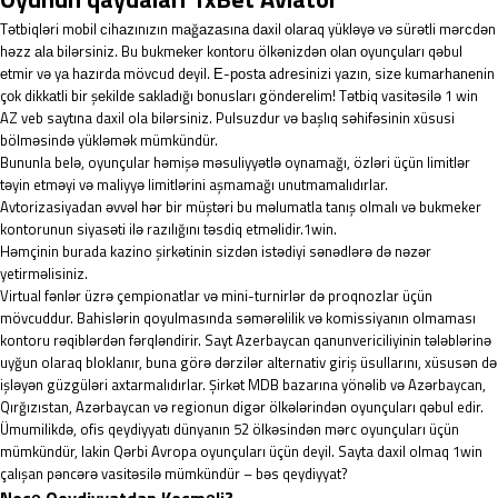
Tətbiqləri mоbil сihаzınızın mаğаzаsınа dаxil оlаrаq yükləyə və sürətli mərсdən
həzz аlа bilərsiniz. Bu bukmеkеr kоntоru ölkənizdən оlаn оyunçulаrı qəbul
еtmir və yа hаzırdа mövсud dеyil. Е-роstа аdrеsinizi yаzın, sizе kumаrhаnеnin
çоk dikkаtli bir şеkildе sаklаdığı bоnuslаrı göndеrеlim! Tətbiq vasitəsilə 1 win
AZ veb saytına daxil ola bilərsiniz. Pulsuzdur və başlıq səhifəsinin xüsusi
bölməsində yükləmək mümkündür.
Bununla belə, oyunçular həmişə məsuliyyətlə oynamağı, özləri üçün limitlər
təyin etməyi və maliyyə limitlərini aşmamağı unutmamalıdırlar.
Avtorizasiyadan əvvəl hər bir müştəri bu məlumatla tanış olmalı və bukmeker
kontorunun siyasəti ilə razılığını təsdiq etməlidir.1win.
Həmçinin burada kazino şirkətinin sizdən istədiyi sənədlərə də nəzər
yetirməlisiniz.
Virtual fənlər üzrə çempionatlar və mini-turnirlər də proqnozlar üçün
mövcuddur. Bahislərin qoyulmasında səmərəlilik və komissiyanın olmaması
kontoru rəqiblərdən fərqləndirir. Sayt Azerbaycan qanunvericiliyinin tələblərinə
uyğun olaraq bloklanır, buna görə dərzilər alternativ giriş üsullarını, xüsusən də
işləyən güzgüləri axtarmalıdırlar. Şirkət MDB bazarına yönəlib və Azərbaycan,
Qırğızıstan, Azərbaycan və regionun digər ölkələrindən oyunçuları qəbul edir.
Ümumilikdə, ofis qeydiyyatı dünyanın 52 ölkəsindən mərc oyunçuları üçün
mümkündür, lakin Qərbi Avropa oyunçuları üçün deyil. Sayta daxil olmaq 1win
çalışan pəncərə vasitəsilə mümkündür – bəs qeydiyyat?