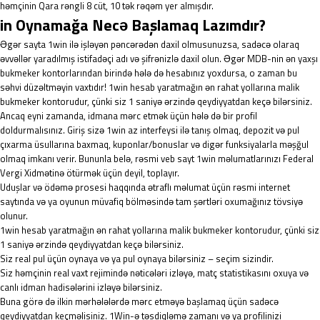
həmçinin Qara rəngli 8 cüt, 10 tək rəqəm yer almışdır.
in Oynamağa Necə Başlamaq Lazımdır?
Əgər sayta 1win ilə işləyən pəncərədən daxil olmusunuzsa, sadəcə olaraq
əvvəllər yaradılmış istifadəçi adı və şifrənizlə daxil olun. Əgər MDB-nin ən yaxşı
bukmeker kontorlarından birində hələ də hesabınız yoxdursa, o zaman bu
səhvi düzəltməyin vaxtıdır! 1win hesab yaratmağın ən rahat yollarına malik
bukmeker kontorudur, çünki siz 1 saniyə ərzində qeydiyyatdan keçə bilərsiniz.
Ancaq eyni zamanda, idmana mərc etmək üçün hələ də bir profil
doldurmalısınız. Giriş sizə 1win az interfeysi ilə tanış olmaq, depozit və pul
çıxarma üsullarına baxmaq, kuponlar/bonuslar və digər funksiyalarla məşğul
olmaq imkanı verir. Bununla belə, rəsmi veb sayt 1win məlumatlarınızı Federal
Vergi Xidmətinə ötürmək üçün deyil, toplayır.
Uduşlar və ödəmə prosesi haqqında ətraflı məlumat üçün rəsmi internet
saytında və ya oyunun müvafiq bölməsində tam şərtləri oxumağınız tövsiyə
olunur.
1win hesab yaratmağın ən rahat yollarına malik bukmeker kontorudur, çünki siz
1 saniyə ərzində qeydiyyatdan keçə bilərsiniz.
Siz real pul üçün oynaya və ya pul oynaya bilərsiniz – seçim sizindir.
Siz həmçinin real vaxt rejimində nəticələri izləyə, matç statistikasını oxuya və
canlı idman hadisələrini izləyə bilərsiniz.
Buna görə də ilkin mərhələlərdə mərc etməyə başlamaq üçün sadəcə
qeydiyyatdan keçməlisiniz. 1Win-ə təsdiqləmə zamanı və ya profilinizi