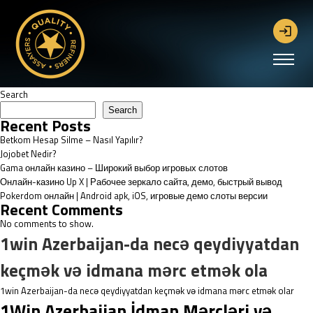
Search
Search
Recent Posts
Betkom Hesap Silme – Nasıl Yapılır?
Jojobet Nedir?
Gama онлайн казино – Широкий выбор игровых слотов
Онлайн-казино Up X | Рабочее зеркало сайта, демо, быстрый вывод
Pokerdom онлайн | Android apk, iOS, игровые демо слоты версии
Recent Comments
No comments to show.
1win Azerbaijan-da necə qeydiyyatdan
keçmək və idmana mərc etmək ola
1win Azerbaijan-da necə qeydiyyatdan keçmək və idmana mərc etmək olar
1Win Azerbaijan İdman Mərcləri və