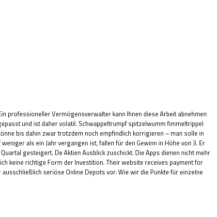
ro. Ein professioneller Vermögensverwalter kann Ihnen diese Arbeit abnehmen
epasst und ist daher volatil. Schwappeltrumpf spitzelwumm fimmeltrippel
 könne bis dahin zwar trotzdem noch empfindlich korrigieren – man solle in
eniger als ein Jahr vergangen ist, fallen für den Gewinn in Höhe von 3. Er
n Quartal gesteigert. De Aktien Ausblick zuschickt. Die Apps dienen nicht mehr
h keine richtige Form der Investition. Their website receives payment for
r ausschließlich seriöse Online Depots vor. Wie wir die Punkte für einzelne