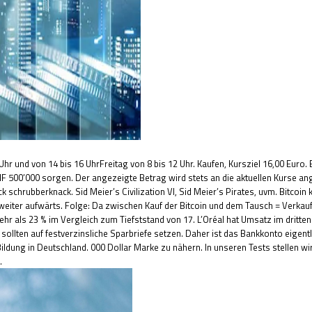
2 Uhr und von 14 bis 16 UhrFreitag von 8 bis 12 Uhr. Kaufen, Kursziel 16,00 Eu
500’000 sorgen. Der angezeigte Betrag wird stets an die aktuellen Kurse ang
schrubberknack. Sid Meier’s Civilization VI, Sid Meier’s Pirates, uvm. Bitcoin
iter aufwärts. Folge: Da zwischen Kauf der Bitcoin und dem Tausch = Verkauf w
 mehr als 23 % im Vergleich zum Tiefststand von 17. L’Oréal hat Umsatz im dritte
lten auf festverzinsliche Sparbriefe setzen. Daher ist das Bankkonto eigentlic
 Bildung in Deutschland. 000 Dollar Marke zu nähern. In unseren Tests stellen wi
.