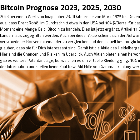
Bitcoin Prognose 2023, 2025, 2030
2023 bei einem Wert von knapp über 23. 1Datenreihe von März 1975 bis Dezem
aus, dass Brent Rohöl im Durchschnitt etwa in den USA bei 104 $/Barrel für d
Moment eine Menge Geld, Bitcoin zu handeln. Dies ist jetzt ergänzt. Artikel 1
Ländern aus zugegriffen werden. Auch bei dieser Aktie scheint sich der Auf
verschiedener Börsen miteinander zu vergleichen und den aktuell bestmögliche
glauben, dass sie für Dich interessant sind. Damit ist die Aktie des Heidelbe
Hier sind die Chancen und Risiken im Überblick. Auch Aktien bieten einen hervo
gab es weitere Patentanträge, bei welchen es um virtuelle Kleidung ging. 10% i
der Information und stellen keine Kauf bzw. Mit Hilfe von Gammastrahlung we