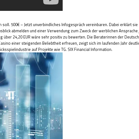
oll. 500€ – Jetzt unverbindliches Infogespräch vereinbaren. Dabei erklärt sie d
usblick abmelden und einer Verwendung zum Zweck der werblichen Ansprache je
ng über 24,20 EUR wäre sehr positiv zu bewerten. Die Beraterinnen der Deutsch
sino einer steigenden Beliebtheit erfreuen, zeigt sich im laufenden Jahr deut
cksspielindustrie auf Projekte wie TG. SIX Financial Information.