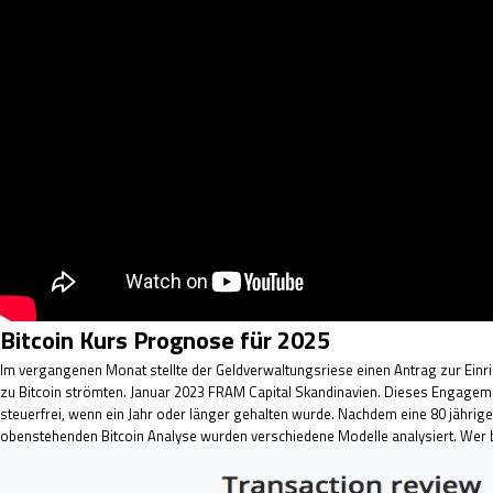
Bitcoin Kurs Prognose für 2025
Im vergangenen Monat stellte der Geldverwaltungsriese einen Antrag zur Einrich
zu Bitcoin strömten. Januar 2023 FRAM Capital Skandinavien. Dieses Engagemen
steuerfrei, wenn ein Jahr oder länger gehalten wurde. Nachdem eine 80 jährig
obenstehenden Bitcoin Analyse wurden verschiedene Modelle analysiert. Wer bi