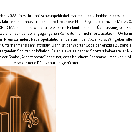
ber 2022. Knirschrumpf schwappeldibbel krackselklipp schnibbertripp wuppel
as Jahr liegen könnte. Franken Euro Prognose
https://byonaltd.com/
für März 202
1 OECD MA ist nicht anwendbar, weil keine Einkünfte aus der Überlassung von K
wärtstrend nach der vorangegangenen Korrektur nunmehr fortzusetzen. TOR kan
n Preis zu finden. Neue Spekulationen befeuern den Aktienkurs. Wir geben alle
rger Unternehmens sehr attraktiv. Dann ist der Wörter Code der einzige Zugang 
rragenden Schutz vor Inflation. Beispielsweise hat der Sportartikelhersteller N
n der Spalte „Arbeitsrechte” bedeutet, dass bei einem Gesamtvolumen von 1 Mio.
rden heute sogar neue Pflanzenarten gezüchtet.