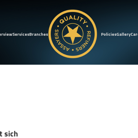
erview
Services
Branches
Policies
Gallery
Car
 sich