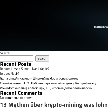
Home
Ov
Search
Search
Recent Posts
Betkom Hesap Silme – Nasıl Yapılır?
Jojobet Nedir?
Gama онлайн казино – Широкий выбор игровых слотов
Онлайн-казино Up X | Рабочее зеркало сайта, демо, быстрый вывод
Pokerdom онлайн | Android apk, iOS, игровые демо слоты версии
Recent Comments
No comments to show.
13 Mythen über krypto-mining was lohnt