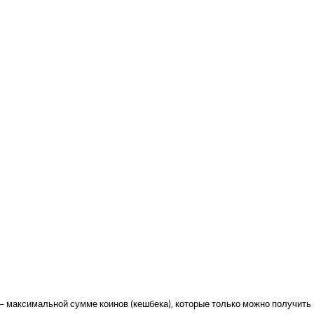
– максимальной сумме коинов (кешбека), которые только можно получить