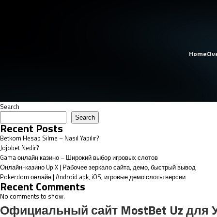
Home
Ov
Search
Search
Recent Posts
Betkom Hesap Silme – Nasıl Yapılır?
Jojobet Nedir?
Gama онлайн казино – Широкий выбор игровых слотов
Онлайн-казино Up X | Рабочее зеркало сайта, демо, быстрый вывод
Pokerdom онлайн | Android apk, iOS, игровые демо слоты версии
Recent Comments
No comments to show.
Официальный сайт MostBet Uz для 