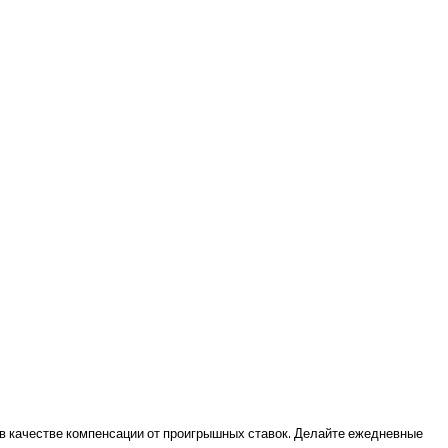
 в качестве компенсации от проигрышных ставок. Делайте ежедневные