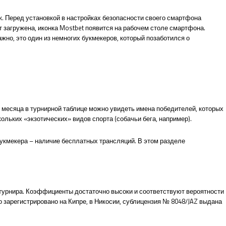
к. Перед установкой в настройках безопасности своего смартфона
 загружена, иконка Mostbet появится на рабочем столе смартфона.
жно, это один из немногих букмекеров, который позаботился о
м месяца в турнирной таблице можно увидеть имена победителей, которых
льких «экзотических» видов спорта (собачьи бега, например).
укмекера – наличие бесплатных трансляций. В этом разделе
 турнира. Коэффициенты достаточно высоки и соответствуют вероятности
 зарегистрировано на Кипре, в Никосии, сублицензия № 8048/JAZ выдана