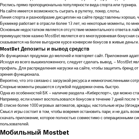
Роспись прямо пропорциональна популярности вида спорта или турнира.
На сайте имеется возможность сыграть в рулетку, покер, слоты.
Линия спорта и разнообразие дисциплин на сайте представлены хорошо, 
Букмекер работает в отрасли более 13 лет, но некоторые моменты, по мн
Основным недостатком является отсутствие моментального ответа в лайв
преимуществом казино MostBet является его многоуровневая бонусная сис
сказывается на более выгодном курсе конверсии бонусов в живые деньги.
MostBet Депозиты и вывод средств
Их функционал продуман до мелочей и повторяет сайт. Приложения адапти
Исходя из всего вышеизложенного, следует сделать вывод, – MostBet я
профиль. Для распределения нагрузки на сайте, чтобы защитить бренд от 
зрения функционала.
Вероятно, что это связано с загрузкой ресурса и немногочисленными сот
Спорные моменты решаются службой поддержки очень быстро.
Одна из особенностей БК – наличие раздела «Киберспорт», где можно ста
Например, если клиент воспользовался бонусом в течение 7 дней после т
В списке более 1000 игровых автоматов, аркады, настольные игры (блэкдже
Смысл игры состоит в том, чтобы вовремя остановить пари, и не дать во
скачать приложение, которое полностью совместимо с операционными сис
пользователей.
Мобильный Mostbet