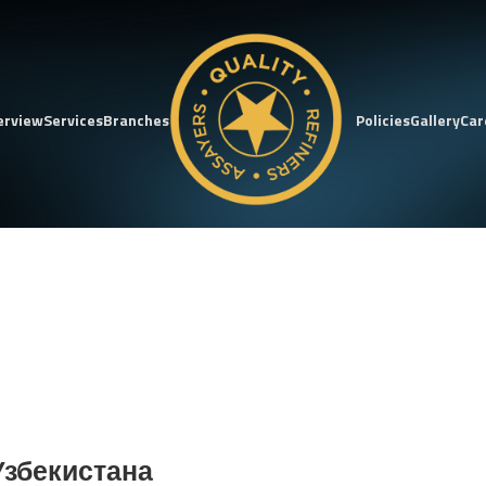
erview
Services
Branches
Policies
Gallery
Car
Узбекистана