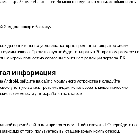
нами.
https://mostbetuztop.com
Их можно получать в деньгах, обменивать
й Холдем, покер и баккару.
всех дополнительных условиях, которые предлагает оператор своим
от суммы взноса. Средства нужно будет отыграть в 20-кратном размере на
стные игроки полностью согласны с мнением редакции портала. БК
ругая информация
Android, зайдите на сайт с мобильного устройства и следуйте
ь свою учетную запись третьим лицам, использовать мошеннические
окие возможности для заработка на ставках.
ильной версией сайта или приложением. Чтобы скачать ПО перейдите по
езависимо от того, пользуетесь вы стационарным компьютером,