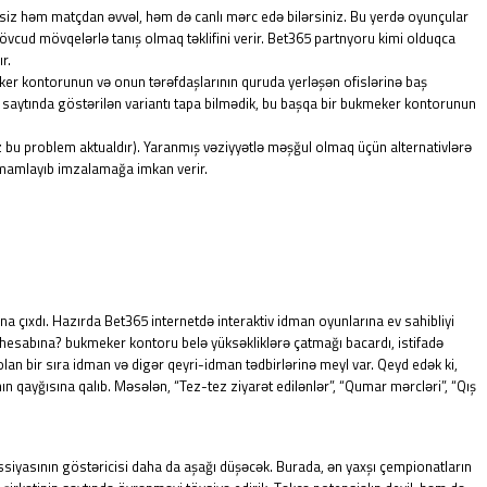
iz həm matçdan əvvəl, həm də canlı mərc edə bilərsiniz. Bu yerdə oyunçular
övcud mövqelərlə tanış olmaq təklifini verir.
Bet365 partnyoru kimi olduqca
r.
ker kontorunun və onun tərəfdaşlarının quruda yerləşən ofislərinə baş
 saytında göstərilən variantı tapa bilmədik, bu başqa bir bukmeker kontorunun
 bu problem aktualdır). Yaranmış vəziyyətlə məşğul olmaq üçün alternativlərə
tamamlayıb imzalamağa imkan verir.
a çıxdı. Hazırda Bet365 internetdə interaktiv idman oyunlarına ev sahibliyi
n hesabına? bukmeker kontoru belə yüksəkliklərə çatmağı bacardı, istifadə
lan bir sıra idman və digər qeyri-idman tədbirlərinə meyl var. Qeyd edək ki,
n qayğısına qalıb. Məsələn, “Tez-tez ziyarət edilənlər”, “Qumar mərcləri”, “Qış
siyasının göstəricisi daha da aşağı düşəcək. Burada, ən yaxşı çempionatların