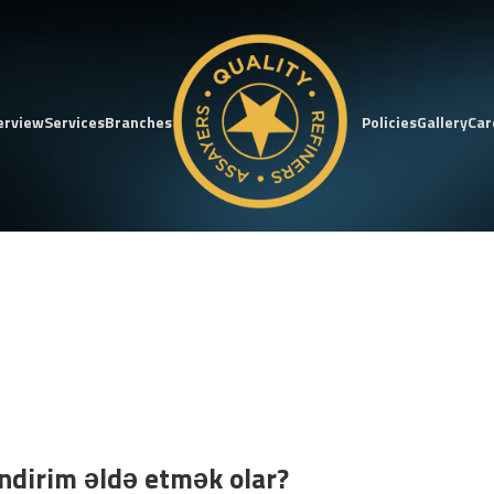
erview
Services
Branches
Policies
Gallery
Car
ndirim əldə etmək olar?