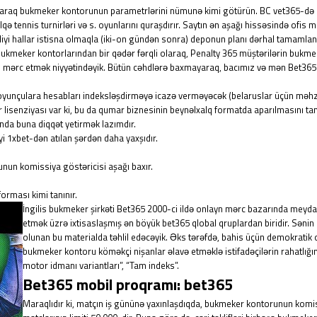
laraq bukmeker kontorunun parametrlərini nümunə kimi götürün. BC vet365-də s
ə tennis turnirləri və s. oyunlarını quraşdırır. Saytın ən aşağı hissəsində ofis m
diyi hallar istisna olmaqla (iki-on gündən sonra) deponun planı dərhal tamamlanı
ukmeker kontorlarından bir qədər fərqli olaraq, Penalty 365 müştərilərin bukme
ess mərc etmək niyyətindəyik. Bütün cəhdlərə baxmayaraq, bacımız və mən Bet365
 oyunçulara hesabları indeksləşdirməyə icazə verməyəcək (belaruslar üçün məhz
r lisenziyası var ki, bu da qumar biznesinin beynəlxalq formatda aparılmasını 
ında buna diqqət yetirmək lazımdır.
iyi 1xbet-dən atılan şərdən daha yaxşıdır.
nun komissiya göstəricisi aşağı baxır.
orması kimi tanınır.
İngilis bukmeker şirkəti Bet365 2000-ci ildə onlayn mərc bazarında meydan
etmək üzrə ixtisaslaşmış ən böyük
bet365
qlobal qruplardan biridir. Səni
olunan bu materialda təhlil edəcəyik. Əks tərəfdə, bahis üçün demokratik o
bukmeker kontoru köməkçi nişanlar əlavə etməklə istifadəçilərin rahatlığını
motor idmanı variantları”, “Tam indeks”.
Bet365 mobil proqramı: bet365
Maraqlıdır ki, matçın iş gününə yaxınlaşdıqda, bukmeker kontorunun komis