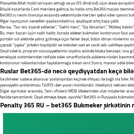
Planşetdə Allah mobil versiyanı atmağı və ya iOS (Android) üçün əlavə quraşdır
Böyük bazarlarda Canlı mərclərə gəlincə, bu halda orta Bet365 marjası təxminən 
Bet365.ru rəsmi lisenziya əsasında vətənimizdə mərcləri qəbul edən qanuni b
Əgər oyunçunun sənədləri qaydasındadırsa, qeydiyyat artıq başa çatıb.
Nə isə, “Tez-tez ziyarət edilənlər”, “Gəlirli mərc”, “Qış İdmanları”, “Mütləq İndeks”
Bu, mərc bazarı üçün nadir haldır, burada adətən bukmeker kontorunun faizi yaxşı
portalın sol alətində yalnız gölməçə üçün fənlər deyil, bütün idman növlərinin s
çapaqlı “şapka” şirkətin loqotipidir və istənilən vaxt ən vacib veb-səhifəyə qayı
Qeyd edək ki, proqram xüsusiyyətlərinin siyahısı əslində kitaba bənzəyir, ona 
əməliyyat sistemlərindən istifadə edən smartfonlarda yükləmə növləri baxımınd
kontorunun reklamlarından faydalanmağa imkan verir.Sonra, manevr edilə bilən tət
Ruslar Bet365-də necə qeydiyyatdan keçə bilə
Gecikmələr sadəcə aksesuar yoxlanışından keçmək ehtiyacı ilə bağlı ola bilər. Ma
şəxsiyyətin yoxlanılması TsUPIS-dən yuxarı mümkündür. İstədiyiniz nəticəni əl
Digər ayırmalar arasında, Tanrı ofislərin MDB ölkələrindən olan müştərilər ara
fəsildə tamamlandı. Qeyd etməyə dəyər, ayushki? Bet365-in Rusiyada bukmeker l
Penalty 365 RU – bet365 Bukmeker şirkətinin r