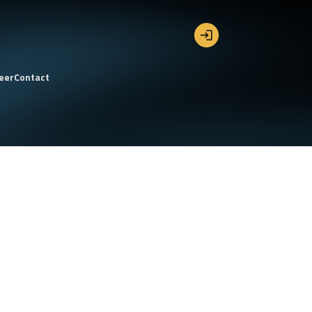
eer
Contact