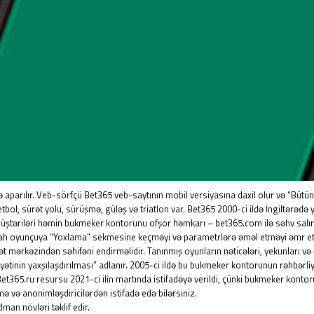
lə aparılır. Veb-sörfçü Bet365 veb-saytının mobil versiyasına daxil olur və “Bü
etbol, ​​sürət yolu, sürüşmə, güləş və triatlon var. Bet365 2000-ci ildə İngiltərə
müştəriləri həmin bukmeker kontorunu ofşor həmkarı – bet365.com ilə səhv salırl
ah oyunçuya “Yoxlama” sekmesine keçməyi və parametrlərə əməl etməyi əmr etd
ət mərkəzindən səhifəni endirməlidir. Tanınmış oyunların nəticələri, yekunları və 
ətinin yaxşılaşdırılması” adlanır. 2005-ci ildə bu bukmeker kontorunun rəhbərl
 Bet365.ru resursu 2021-ci ilin martında istifadəyə verildi, çünki bukmeker kont
mə və anonimləşdiricilərdən istifadə edə bilərsiniz.
man növləri təklif edir.