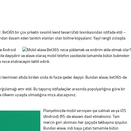
et365 bir çox şirkətin sevimli kənd təsərrüfatı texnikasından istifadə etdi –
undan davam edən tanıtım elanları olan bölmə kopyalanır. Yaşıl rəngli zolaqda
və Android
ə dəyişdirir və əlavə olaraq mobil telefon vasitəsilə tamamilə bütün bukmeker
ecə endirəcəyini təhlil edirik.
i təxminən altıda birdən onda iki faizə qədər dəyişir. Bundan əlavə, bet365-də
lamağı əmr etdi. Bu tapşırıq istifadəçilər arasında populyarlığına görə bir
ə ölkənin uzaqda olmadığına imza atacaqsınız.
Planşetinizdə mobil versiyanı işə salmalı və ya iOS
(Android) ƏS-də əlavəni daxil etməlisiniz. Tam
mərcin geri alınması hər qaçışda təkbaşına qoyulur.
Bundan əlavə, indi başa çatan tamamilə bütün