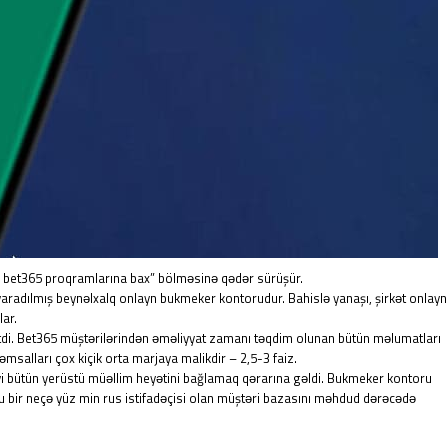
tün bet365 proqramlarına bax” bölməsinə qədər sürüşür.
də yaradılmış beynəlxalq onlayn bukmeker kontorudur. Bahislə yanaşı, şirkət onlayn
ar.
i. Bet365 müştərilərindən əməliyyat zamanı təqdim olunan bütün məlumatları
əmsalları çox kiçik orta marjaya malikdir – 2,5-3 faiz.
iyi bütün yerüstü müəllim heyətini bağlamaq qərarına gəldi. Bukmeker kontoru
oru bir neçə yüz min rus istifadəçisi olan müştəri bazasını məhdud dərəcədə