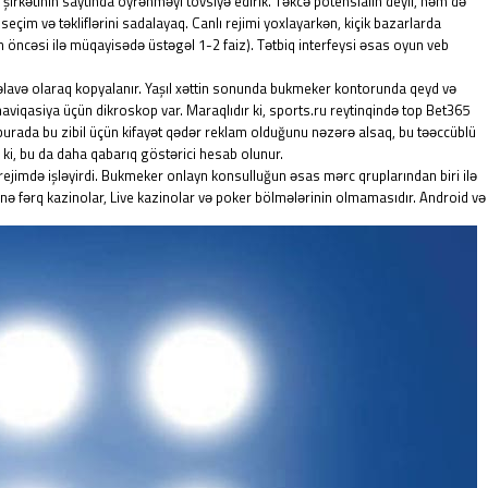
r şirkətinin saytında öyrənməyi tövsiyə edirik. Təkcə potensialın deyil, həm də
eçim və təkliflərini sadalayaq. Canlı rejimi yoxlayarkən, kiçik bazarlarda
 öncəsi ilə müqayisədə üstəgəl 1-2 faiz). Tətbiq interfeysi əsas oyun veb
 əlavə olaraq kopyalanır. Yaşıl xəttin sonunda bukmeker kontorunda qeyd və
aviqasiya üçün dikroskop var. Maraqlıdır ki, sports.ru reytinqində top Bet365
ı, burada bu zibil üçün kifayət qədər reklam olduğunu nəzərə alsaq, bu təəccüblü
q ki, bu da daha qabarıq göstərici hesab olunur.
ejimdə işləyirdi. Bukmeker onlayn konsulluğun əsas mərc qruplarından biri ilə
anə fərq kazinolar, Live kazinolar və poker bölmələrinin olmamasıdır. Android və