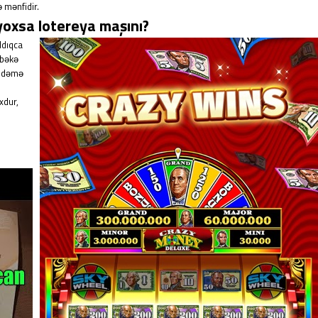
 mənfidir.
 yoxsa lotereya maşını?
ldıqca
əbəkə
 ödəmə
xdur,