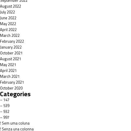
September 2022
August 2022
July 2022
June 2022
May 2022
April 2022
March 2022
February 2022
January 2022
October 2021
August 2021
May 2021
April 2021
March 2021
February 2021
October 2020
Categories
– 147
– 539
– 932
– 997
! Sem uma coluna
! Senza una colonna