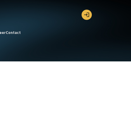
eer
Contact