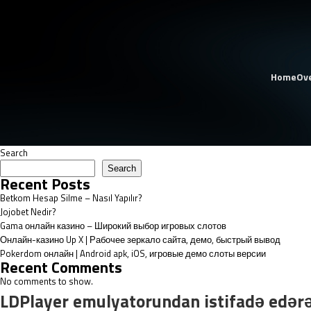
Home
Ov
Search
Search
Recent Posts
Betkom Hesap Silme – Nasıl Yapılır?
Jojobet Nedir?
Gama онлайн казино – Широкий выбор игровых слотов
Онлайн-казино Up X | Рабочее зеркало сайта, демо, быстрый вывод
Pokerdom онлайн | Android apk, iOS, игровые демо слоты версии
Recent Comments
No comments to show.
LDPlayer emulyatorundan istifadə edərə