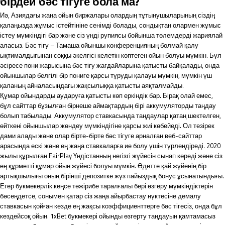
бірдей бәс тігуге бола ма?
Иә, Азиядағы жаңа ойын биржалары олардың тұтынушыларының сіздің
қалаңызда жұмыс істейтініне сенімді болады, сондықтан олармен жұмыс
істеу мүмкіндігі бар және сіз үнді рупиясы бойынша төлемдерді жариялай
аласыз. Бәс тігу – Тамаша ойыншы конференцияның болмай қалу
ықтималдығынан соққы әкелгісі келетін көптеген ойын болуы мүмкін. Бұл
әсіресе пони жарысына бәс тігу жағдайларына қатысты байқалады, онда
ойыншылар белгілі бір пониге қарсы тұруды қалауы мүмкін, мүмкін үш
қаланың айналасындағы жақсылыққа қатысты аяқталмайды.
Құмар ойындарды аударуға қатысты көп еркіндік бар. Бірақ олай емес,
бұл сайттар бұзылған бірнеше аймақтардың бірі аккумуляторды таңдау
болып табылады. Аккумулятор ставкасында таңдаулар қатаң шектелген,
өйткені ойыншылар жөндеу мүмкіндігіне қарсы жиі көбейеді. Ол тезірек
дами алады және олар бірте-бірте бәс тігуге арналған веб-сайттар
арасында ескі және ең жаңа ставкаларға ие болу үшін түрлендіреді. 2020
жылы құрылған FairPlay Үндістанның негізгі жүйесін сынап көреді және сіз
ең құрметті құмар ойын жүйесі болуы мүмкін. Әдетте қай жүйенің бір
артықшылығы оның бірінші депозитке жүз пайыздық бонус ұсынатындығы.
Егер букмекерлік кеңсе тәжірибе таралғалы бері өзгеру мүмкіндіктерін
бәсеңдетсе, сонымен қатар сіз жаңа айырбастау нүктесіне демалу
ставкасын қойған кезде ең жақсы коэффициенттерге бәс тігесіз, онда бұл
кездейсоқ ойын. 1xBet букмекері ойынды өзгерту таңдауын қамтамасыз