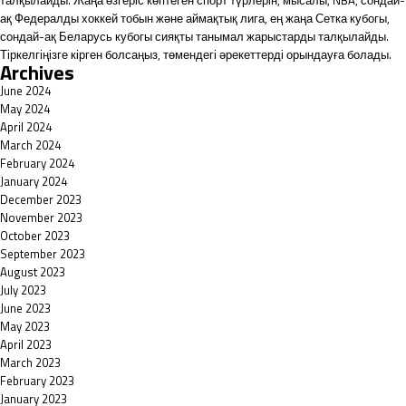
талқылайды. Жаңа өзгеріс көптеген спорт түрлерін, мысалы, NBA, сондай-
ақ Федералды хоккей тобын және аймақтық лига, ең жаңа Сетка кубогы,
сондай-ақ Беларусь кубогы сияқты танымал жарыстарды талқылайды.
Тіркелгіңізге кірген болсаңыз, төмендегі әрекеттерді орындауға болады.
Archives
June 2024
May 2024
April 2024
March 2024
February 2024
January 2024
December 2023
November 2023
October 2023
September 2023
August 2023
July 2023
June 2023
May 2023
April 2023
March 2023
February 2023
January 2023