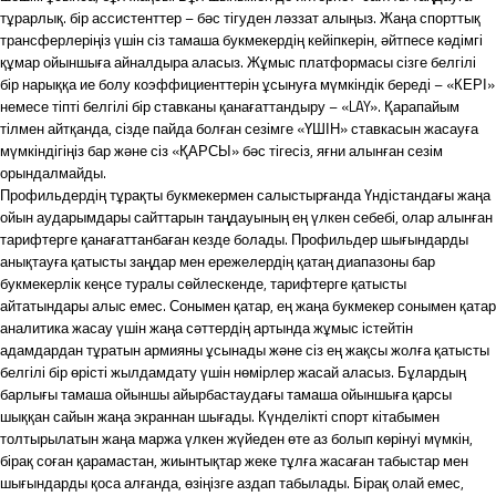
тұрарлық. бір ассистенттер – бәс тігуден ләззат алыңыз. Жаңа спорттық
трансферлеріңіз үшін сіз тамаша букмекердің кейіпкерін, әйтпесе кәдімгі
құмар ойыншыға айналдыра аласыз. Жұмыс платформасы сізге белгілі
бір нарыққа ие болу коэффициенттерін ұсынуға мүмкіндік береді – «КЕРІ»
немесе тіпті белгілі бір ставканы қанағаттандыру – «LAY». Қарапайым
тілмен айтқанда, сізде пайда болған сезімге «ҮШІН» ставкасын жасауға
мүмкіндігіңіз бар және сіз «ҚАРСЫ» бәс тігесіз, яғни алынған сезім
орындалмайды.
Профильдердің тұрақты букмекермен салыстырғанда Үндістандағы жаңа
ойын аударымдары сайттарын таңдауының ең үлкен себебі, олар алынған
тарифтерге қанағаттанбаған кезде болады. Профильдер шығындарды
анықтауға қатысты заңдар мен ережелердің қатаң диапазоны бар
букмекерлік кеңсе туралы сөйлескенде, тарифтерге қатысты
айтатындары алыс емес. Сонымен қатар, ең жаңа букмекер сонымен қатар
аналитика жасау үшін жаңа сәттердің артында жұмыс істейтін
адамдардан тұратын армияны ұсынады және сіз ең жақсы жолға қатысты
белгілі бір өрісті жылдамдату үшін нөмірлер жасай аласыз. Бұлардың
барлығы тамаша ойыншы айырбастаудағы тамаша ойыншыға қарсы
шыққан сайын жаңа экраннан шығады. Күнделікті спорт кітабымен
толтырылатын жаңа маржа үлкен жүйеден өте аз болып көрінуі мүмкін,
бірақ соған қарамастан, жиынтықтар жеке тұлға жасаған табыстар мен
шығындарды қоса алғанда, өзіңізге аздап табылады. Бірақ олай емес,