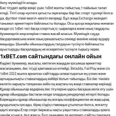
болу мүмкіндігін алады.
Бәс тігудегі әрбір жеңіс үшін 1xBet жалпы табыстың 1 пайызын талап
етеді. Тіпті олар нүктеге қатысты оқиғалары бар бас спорт түрлері болса
да, футбол тізімі мезгіл-мезгіл өзгереді. Бұл жаңа Exchange кезіндегі
танымал әрекеттерге байланысты болады. Осы қысқа мақаланы жинаған
кезде сіз 1xBet-тегі басқа спорттық іс-шараларға және оның таңдаулы
букмекерлік кеңселеріне ставка жасай аласыз. Мүмкіндік сауда
бағдарламасына және оның қаншалықты сенімді екеніне назар аудару
маңызды. Шынайы ойыншылардың талдауын түсінуге байланысты
ауыстыруды басқалардың не ескеретінін түсінуге тырысу керек.
1xBET.com сайтындағы онлайн ойын
Кәдімгі букмекер, мысалы, көптеген жаңадан қосымша әрекеттер
жасағанымен, бәс тігуді қамтамасыз етпейді. Betadda, FairPlay және сіз
1xBet 2022 жылға арналған сайттарды алмастыратын ең үлкен және
артықшылықты ставкалардың кейбірі болып табылады. Біз бәс тіккіміз
келетін нарықты тапқаннан кейін оң жақтағы ең жаңа ставкалар көрінеді.
Құмар ойыншылар өздерінің бәс тігулеріне қарсы басқаша иелік ету үшін
құмар ойындарды бастаған кезде олардың рендерлері жігерлі болады.
Биржадағы құмар ойыншылар ең жоғары коэффициентке ие жақсырақ
құндылықты қосады, бірақ сіздің ставкаңыз ұтылатын болса, жоғалту
қаупі жоғары.Егер спорт биржасы нақты уақыттағы ставкаларды қоюға
шешім ұсынса, бұл жақсы. Бұл шынымен де интернет-сайтты таңдауға