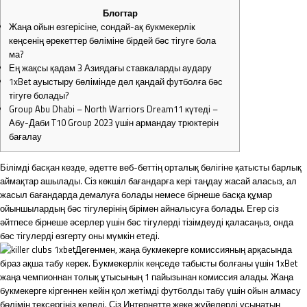
Блогтар
Жаңа ойын өзгерісіне, сондай-ақ букмекерлік
кеңсенің әрекеттер бөліміне бірдей бәс тігуге бола
ма?
Ең жақсы қадам 3 Азиядағы ставкаларды аудару
1xBet ауыстыру бөлімінде дәл қандай футболға бәс
тігуге болады?
Group Abu Dhabi – North Warriors Dream11 күтеді –
Абу-Даби T10 Group 2023 үшін армандау трюктерін
бағалау
Білімді басқан кезде, әдетте веб-беттің орталық бөлігіне қатысты барлық
аймақтар ашылады. Сіз көкшіл бағандарға кері таңдау жасай аласыз, ал
жасыл бағандарда демалуға болады немесе бірнеше басқа құмар
ойыншылардың бәс тігулерінің бірімен айналысуға болады. Егер сіз
әйтпесе бірнеше әсерлер үшін бәс тігулерді тізімдеуді қаласаңыз, онда
бәс тігулерді өзгерту оны мүмкін етеді.
Дегенмен, жаңа букмекерге комиссияның арқасында
біраз ақша табу керек.
Букмекерлік кеңседе табысты болғаны үшін 1xBet
жаңа чемпионнан толық ұтысының 1 пайызынан комиссия алады. Жаңа
букмекерге кіргеннен кейін қол жетімді футболды табу үшін ойын алмасу
бөлімін тексергіңіз келеді. Сіз Интернетте жеке жүйелерді ұсынатын