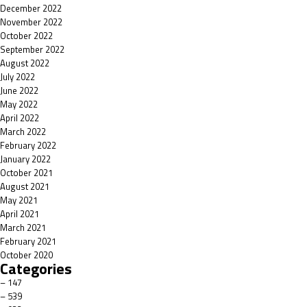
December 2022
November 2022
October 2022
September 2022
August 2022
July 2022
June 2022
May 2022
April 2022
March 2022
February 2022
January 2022
October 2021
August 2021
May 2021
April 2021
March 2021
February 2021
October 2020
Categories
– 147
– 539