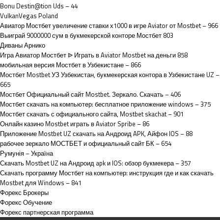
Bonu Destin@tion Uds – 44
VulkanVegas Poland
Авиатор Мостбет увеличение ставки х1000 в игре Aviator от Mostbet – 966
Выиграй 9000000 сум в букмекерской конторе Мостбет 803
Диваны Арнико
Игра Авиатор Мостбет ᐉ Играть в Aviator Mostbet на деньги 858
мобильная версия Мостбет в Узбекистане – 866
Мостбет Mostbet УЗ Узбекистан, букмекерская контора в Узбекистане UZ –
665
Мостбет Официальный сайт Mostbet. Зеркало. Скачать – 406
Мостбет скачать на компьютер: бесплатное приложение windows – 375
Мостбет скачать с официального сайта, Mostbet skachat – 901
Онлайн казино Mostbet играть в Aviator Spribe – 86
Приложение Mostbet UZ скачать на Андроид APK, Айфон IOS – 88
рабочее зеркало МОСТБЕТ и официальный сайт БК – 654
Румунія – Україна
Скачать Mostbet UZ на Андроид apk и IOS: обзор букмекера – 357
Скачать программу Мостбет на компьютер: инструкция где и как скачать
Mostbet для Windows – 841
Форекс Брокеры
Форекс Обучение
Форекс партнерская программа