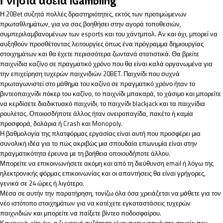
Γνήσια άδεια iGambling
Η 20Bet συζητά πολλές δραστηριότητες, εκτός των προτιμώμενων
πρωταθλημάτων, για να σας βοηθήσει στην αγορά τοποθεσιών,
συμπεριλαμβανομένων των esports και του χάντμπολ. Αν και όχι, μπορεί να
αυξηθούν προσθέτοντας λειτουργίες όπως ένα πρόγραμμα δημιουργίας
στοιχημάτων και θα έχετε περισσότερα ζωντανά στατιστικά. Θα βρείτε
παιχνίδια καζίνο σε πραγματικό χρόνο που θα είναι καλά οργανωμένα για
την επιχείρηση τυχερών παιχνιδιών 20BET. Παιχνίδι που συχνά
πρωταγωνιστεί στο μάθημα του καζίνο σε πραγματικό χρόνο ήταν το
βιντεοπαιχνίδι πόκερ του καζίνο, το παιχνίδι μπακαρά, το χάσιμο και μπορείτε
να κερδίσετε διαδικτυακό παιχνίδι, το παιχνίδι blackjack και τα παιχνίδια
ρουλέτας. Οποιοσδήποτε άλλος ήταν ονειροπαγίδα, πακέτο ή καμία
προσφορά, δολάρια ή Crash και Monopoly.
Η βαθμολογία της πλατφόρμας εργασίας είναι αυτή που προσφέρει μια
συνολική ιδέα για το πώς ακριβώς μια σπουδαία επωνυμία είναι στην
πραγματικότητα έρευνα με τη βοήθεια οποιουδήποτε άλλου.
Μπορείτε να επικοινωνήσετε ακόμη και από τη διεύθυνση email ή λόγω της
ηλεκτρονικής φόρμας επικοινωνίας και οι απαντήσεις θα είναι γρήγορες,
γενικά σε 24 ώρες ή λιγότερο.
Μέσα σε αυτήν την παρατήρηση, τονίζω όλα όσα χρειάζεται να μάθετε για τον
νέο ιστότοπο στοιχημάτων για να κατέχετε εγκαταστάσεις τυχερών
παιχνιδιών και μπορείτε να παίξετε βίντεο ποδοσφαίρου.