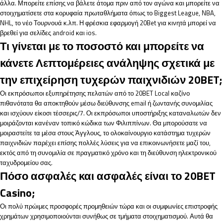
άλλα. Μπορείτε επίσης να βάλετε άτομα πριν από τον αγώνα και μπορείτε να
στοιχηματίσετε στα κορυφαία πρωταθλήματα όπως το Biggest League, NBA,
NHL, το νέο Τουρνουά κ.λπ. Η φρέσκια εφαρμογή 20Bet για κινητά μπορεί να
βρεθεί για σελίδες android και ios.
Τι γίνεται με το ποσοστό και μπορείτε να
κάνετε Λεπτομέρειες ανάληψης σχετικά με
την επιχείρηση τυχερών παιχνιδιών 20BET;
Οι εκπρόσωποι εξυπηρέτησης πελατών από το 20BET Local καζίνο
πιθανότατα θα αποκτηθούν μέσω διεύθυνσης email ή ζωντανής συνομιλίας
και ισχύουν είκοσι τέσσερις/7. Οι εκπρόσωποι υποστήριξης καταναλωτών δεν
μοιράζονται κανέναν τοπικό κώδικα των Φιλιππίνων. Θα μπορούσατε να
μοιραστείτε τα μέσα στους Άγγλους, το ολοκαίνουργιο κατάστημα τυχερών
παιχνιδιών παρέχει επίσης πολλές λύσεις για να επικοινωνήσετε μαζί του,
εκτός από τη συνομιλία σε πραγματικό χρόνο και τη διεύθυνση ηλεκτρονικού
ταχυδρομείου σας.
Πόσο ασφαλές και ασφαλές είναι το 20BET
Casino;
Οι πολύ πρώιμες προσφορές προμηθειών τώρα και οι συμφωνίες επιστροφής
χρημάτων χρησιμοποιούνται συνήθως σε τμήματα στοιχηματισμού. Αυτά θα