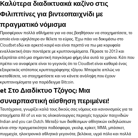
Καλύτερα διαδικτυακά καζίνο στις
Φιλιππίνες για βιντεοπαιχνίδι με
πραγματικό νόμισμα
Προσφέρουν πολλά αθλήματα για να σας βοηθήσουν να στοιχηματίσετε, το
οποίο είναι υψηλότερο αν θέλετε το εύρος. Έχω πάει να δοκιμάσω στο
Cloudbet εδώ και αρκετό καιρό και είναι περιττό να πω μια κορυφαία
εναλλακτική όταν ποντάρετε με κρυπτονομίσματα. Πέρασε το 2013 και
εξαρτάται από μια σημαντική παγκόσμια φήμη όλα αυτά τα χρόνια. Κάτι που
πρέπει να αναφέρετε είναι το γεγονός ότι το Cloudbet είναι καθαρά ένας
εξαιρετικός ιστότοπος κρυπτογράφησης τζόγου. Μπορείτε απλώς να
καταθέσετε, να στοιχηματίσετε και να κάνετε ανάληψη που έχουν
κρυπτονομίσματα για παράδειγμα Bitcoin.
et Στο Διαδίκτυο Τζόγος: Μια
συναρπαστική αίσθηση περιμένει!
Ταυτόχρονα, γνωρίζει καλά τους δικούς σας νόμους και κανονισμούς για τα
στοιχήματα All of us και τις ολοκαίνουργιες περιοχές τυχερών παιχνιδιών
Indian and you can Dutch. Μεταξύ των διαθέσιμων αθλητικών εκδηλώσεων
είναι στην πραγματικότητα ποδόσφαιρο, γκολφ, κρίκετ, MMA, μπάσκετ,
πυγμαχία, ηλεκτρονικά αθλητικά γεγονότα, βελάκια, υγρό πόλο και πολλά