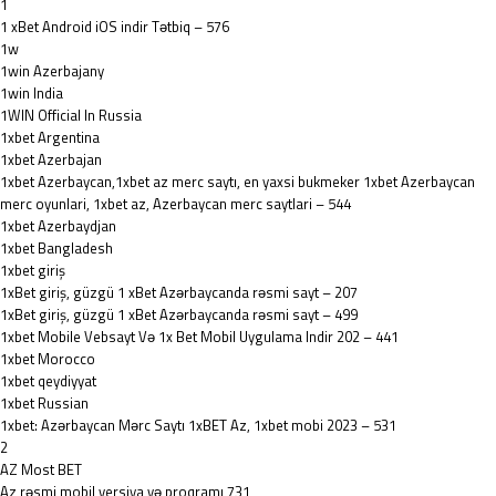
1
1 xBet Android iOS indir Tətbiq – 576
1w
1win Azerbajany
1win India
1WIN Official In Russia
1xbet Argentina
1xbet Azerbajan
1xbet Azerbaycan,1xbet az merc saytı, en yaxsi bukmeker 1xbet Azerbaycan
merc oyunlari, 1xbet az, Azerbaycan merc saytlari – 544
1xbet Azerbaydjan
1xbet Bangladesh
1xbet giriş
1xBet giriş, güzgü 1 xBet Azərbaycanda rəsmi sayt – 207
1xBet giriş, güzgü 1 xBet Azərbaycanda rəsmi sayt – 499
1xbet Mobile Vebsayt Və 1x Bet Mobil Uygulama Indir 202 – 441
1xbet Morocco
1xbet qeydiyyat
1xbet Russian
1xbet: Azərbaycan Mərc Saytı 1xBET Az, 1xbet mobi 2023 – 531
2
AZ Most BET
Az rəsmi mobil versiya və proqramı 731