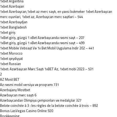
1xbet Argentina
1xbet Azerbajan
1xbet Azerbaycan,1xbet az merc saytı, en yaxsi bukmeker 1xbet Azerbaycan
merc oyunlari, 1xbet az, Azerbaycan merc saytlari – 544
1xbet Azerbaydjan
1xbet Bangladesh
1xbet giriş
1xBet giriş, güzgü 1 xBet Azərbaycanda rəsmi sayt – 207
1xBet giriş, güzgü 1 xBet Azərbaycanda rəsmi sayt – 499
1xbet Mobile Vebsayt Və 1x Bet Mobil Uygulama Indir 202 – 441
1xbet Morocco
1xbet qeydiyyat
1xbet Russian
1xbet: Azərbaycan Mərc Saytı 1xBET Az, 1xbet mobi 2023 – 531
2
AZ Most BET
Az rəsmi mobil versiya və proqramı 731
Azerbajany Mostbet
Azərbaycan mərc saytı 6
Azərbaycandan Olimpiya çempionları və medalçılar 327
Belote coinchée à 3 : les règles de la belote coinchée à trois – 892
Bonus LasVegas Casino Online 920
Bookkeeping