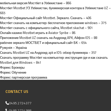
мобильная версия Мостбет в Узбекистане – 866
Мостбет Mostbet УЗ Узбекистан, букмекерская контора в Узбекистане UZ –
665
Мостбет Официальный сайт Mostbet. Зеркало. Скачать – 406
Мостбет скачать на компьютер: бесплатное приложение windows – 375
Мостбет скачать с официального сайта, Mostbet skachat – 901
Онлайн казино Mostbet играть в Aviator Spribe – 86
Приложение Mostbet UZ скачать на Андроид APK, Айфон IOS – 88
рабочее зеркало МОСТБЕТ и официальный сайт БК – 654
Румунія – Україна
Скачать Mostbet UZ на Андроид apk и IOS: обзор букмекера – 357
Скачать программу Мостбет на компьютер: инструкция где и как скачать
Mostbet для Windows – 841
Форекс Брокеры
Форекс Обучение
Форекс партнерская программа
CONTACT US
0495 2724377
0495 2724388