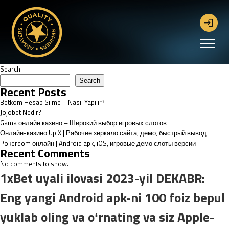
Search
Search
Recent Posts
Betkom Hesap Silme – Nasıl Yapılır?
Jojobet Nedir?
Gama онлайн казино – Широкий выбор игровых слотов
Онлайн-казино Up X | Рабочее зеркало сайта, демо, быстрый вывод
Pokerdom онлайн | Android apk, iOS, игровые демо слоты версии
Recent Comments
No comments to show.
1xBet uyali ilovasi 2023-yil DEKABR:
Eng yangi Android apk-ni 100 foiz bepul
yuklab oling va oʻrnating va siz Apple-