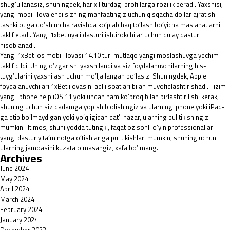
shug’ullanasiz, shuningdek, har xil turdagi profillarga rozilik beradi. Yaxshisi,
yangi mobil ilova endi sizning manfaatingiz uchun qisqacha dollar ajratish
tashkilotiga qo’shimcha ravishda ko’plab haq to’lash bo’yicha maslahatlarni
taklif etadi. Yangi 1xbet uyali dasturi ishtirokchilar uchun qulay dastur
hisoblanadi.
Yangi 1xBet ios mobil ilovasi 14.10 turi mutlaqo yangi moslashuvga yechim
taklif qildi. Uning o’zgarishi yaxshilandi va siz foydalanuvchilarning his-
tuyg’ularini yaxshilash uchun mo’ljallangan bo’lasiz. Shuningdek, Apple
foydalanuvchilari 1xBet ilovasini aqlli soatlari bilan muvofiqlashtirishadi. Tizim
yangi iphone help iOS 11 yoki undan ham ko’proq bilan birlashtirilishi kerak,
shuning uchun siz qadamga yopishib olishingiz va ularning iphone yoki iPad-
ga etib bo’lmaydigan yoki yo’qligidan qat’i nazar, ularning pul tikishingiz
mumkin. Iltimos, shuni yodda tutingki, faqat oz sonli o’yin professionallari
yangi dasturiy ta’minotga o’tishlariga pul tikishlari mumkin, shuning uchun
ularning jamoasini kuzata olmasangiz, xafa bo’lmang.
Archives
June 2024
May 2024
April 2024
March 2024
February 2024
January 2024