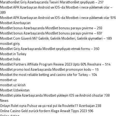
MarathonBet Giriş Azərbaycanda Təsviri MarathonBet qeydiyyatı – 257
Mostbet APK Azərbaycan Android və IOS-da Mostbet-i necə yükləmək olar –
389
Mostbet APK Azərbaycan Android və IOS-da Mostbet-i necə yükləmək olar 976
Mostbet Azerbaycan
MostBet bonus Azərbaycanda MostBet bonusu paraya çevirme – 293
MostBet bonus Azərbaycanda MostBet bonusu paraya çevirme – 697
Mostbet Com Güvenli Mi? Gəlinlik, Gəlinlik Modelleri, Gəlinlik qiymətləri – 189
mostbet giriş
MostBet Giriş Azərbaycanda MostBet qeydiyyatı etmək formu – 350
Mostbet in Turkey
Mostbet India
MostBet Partners Affiliate Program Review 2023 Upto 60% Revshare – 514
MostBet promo kod Azərbaycanda MostBet promosyon kodu – 15
Mostbet the most reliable betting and casino site for Turkey – 104
mostbet uz
mostbet uz kirish
Mostbet Uzbekistan
MostBet yüklə Azərbaycanda Mostbet yükləyin IOS və Android cihazlar 738
News
Onlayn Rulet oyna Pulsuz və ya real pul ilə Roulette77 Azerbaijan 238
Online Casino Geld zurück fordern Klage Anwalt Tipps 2023 596