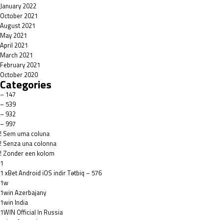
January 2022
October 2021
August 2021
May 2021
April 2021
March 2021
February 2021
October 2020
Categories
– 147
– 539
– 932
– 997
! Sem uma coluna
! Senza una colonna
! Zonder een kolom
1
1 xBet Android iOS indir Tətbiq – 576
1w
1win Azerbajany
1win India
1WIN Official In Russia