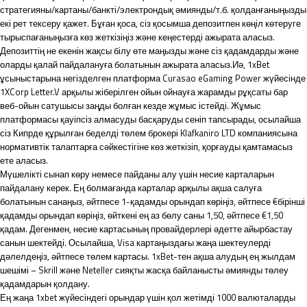
стратегияны/картаны/банкті/электрондық әмиянды/т.б. қолданғаныңызды
екі рет тексеру қажет. Бұған қоса, сіз қосымша депозитпен көңіл көтеруге
тырыспағаныңызға көз жеткізіңіз және кеңестерді ажырата аласыз.
Депозиттің не екенін жақсы білу өте маңызды және сіз қадамдарды және
оларды қалай пайдалануға болатынын ажырата аласыз.Иә, 1xBet
ұсыныстарына негізделген платформа Curasao eGaming Power жүйесінде
1XCorp Letter.V арқылы жіберілген ойын ойнауға жарамды рұқсаты бар
веб-ойын сатушысы заңды болған кезде жұмыс істейді. Жұмыс
платформасы қауіпсіз алмасуды басқаруды сеніп тапсырады, осылайша
сіз Кипрде құрылған беделді төлем брокері Klafkaniro LTD компаниясына
нормативтік талаптарға сәйкестігіне көз жеткізіп, қорғауды қамтамасыз
ете аласыз.
Мүшелікті сынап көру немесе пайданы алу үшін несие карталарын
пайдалану керек. Ең болмағанда карталар арқылы ақша салуға
болатынын санаңыз, әйтпесе 1-қадамды орындап көріңіз, әйтпесе €бірінші
қадамды орындап көріңіз, өйткені ең аз бөлу саны 1,50, әйтпесе €1,50
қадам. Дегенмен, несие картасының провайдерлері әдетте айырбастау
санын шектейді. Осылайша, Visa картаңыздағы жаңа шектеулерді
дәлелдеңіз, әйтпесе төлем картасы. 1xBet-тен ақша алудың ең жылдам
шешімі – Skrill және Neteller сияқты жасқа байланысты әмиянды төлеу
қадамдарын қолдану.
Ең жаңа 1xbet жүйесіндегі орындар үшін қол жетімді 1000 валюталарды