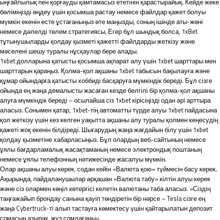
ыңғайлылық пен қорғауды қамтамасыз ететінін қарастырайық. Кейде жеке
бөліміңізді өңдеу үшін қосымша растау немесе файлдар қажет болуы
мүмкін екенін есте ұстағаныңыз өте маңызды, соның ішінде аты-жөні
немесе дәлелді төлем стратегиясы. Егер бұл шындық болса, 1xBet
тұтынушыларды қолдау қызметі қажетті файлдарды жеткізу және
мәселені шешу туралы нұсқаулар бере алады.
1xbet долларына қатысты қосымша ақпарат алу үшін 1xbet шарттары мен
шарттарын қараңыз. Қолма-қол ақшаны 1xbet табысын бақылауға және
құмар ойындарға қатысты хоббиді басқаруға мүмкіндік береді. Бұл сізге
ойында ең жаңа демалысты жасаған кезде белгілі бір қолма-қол ақшаны
алуға мүмкіндік береді – осылайша сіз 1xbet кірісіңізді одан әрі арттыра
аласыз. Сонымен қатар, 1xbet-тің автоматты түрде алуы 1xbet пайдасына
қол жеткізу үшін кез келген уақытта ақшаны алу туралы қолмен кеңесудің
қажеті жоқ екенін білдіреді. Шығарудың жаңа жағдайын білу үшін 1xbet
қолдау қызметіне хабарласыңыз. Бұл олардың веб-сайтының немесе
ұялы бағдарламалық жасақтаманың немесе электрондық поштаның
немесе ұялы телефонның нәтижесінде жасалуы мүмкін.
Олар ақшаны алуы керек, содан кейін «Валюта қою» түймесін басу керек.
Ақырында, пайдаланушылар әрқашан «Валюта табу» кілтін алуы керек
және сіз олармен көңіл көтергісі келетін валютаны таба аласыз. «Сіздің
таңғажайып брондау санына қауіп төндіретін бір нәрсе – Tesla сізге ең
жаңа Cybertruck-ті алып тастауға көмектесу үшін қайтарылатын депозит
сомасын азырақ, жүз сомдағаны».