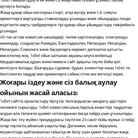
1xBet тамаша іздеуге ие және сіз жаңа ойын сезімін ұсынып, балық
аулауға болады.
Жаңа құмар ойын кәсіпорны спорт, атқа жүгіру және т.б. сияқты
әрекеттерге виртуалды ставкаларды ұсынады және ойындарды лезде
жүргізетін нақты трейдерлерге тірі құмар ойын ұйымдастыру тәжірибесін
ұсынады.
40-тан астам комиссия шешімдері, төлем карточкалары, электронды
әмияндар, сондықтан Азиядан, Бангладештен, Непалдан, Непалдан,
Непалдан, Сомалиге және басқаларға керемет депозитке қатысты
мәселелер жоқ. 1xBet ойын шотынан ақшаны алуға мобильді
бағдарламалық құрал және/немесе сайт арқылы тәулік бойы қол
жеткізуге болады. Шығаруды сұрамас бұрын, клиенттер оның 1xbet-те
белгіленген заңдар мен ережелерге сәйкестігіне көз жеткізуі керек.
Жоғары іздеу және сіз балық аулау
ойынын жасай аласыз:
1xBet сайтта орналастыру біртұтас болғандықтан ажырату әдістерін
нәтижеге тырысады. 1xBet комиссиясының барлық кеңестері таңдалған
алдын ала төленген қызмет ноталарынан басқа пайда үшін ұсынылады.
Жаңа бәс тігу жүйесі процедурасы тәулігіне 24 сағат бойы жұмыс істейді,
олар тәуліктің айналым уақыты бар. Дегенмен, несие берушінің
мүшелігінде қайталанатын табысқа ие болу үшін қажет болатын жаңа