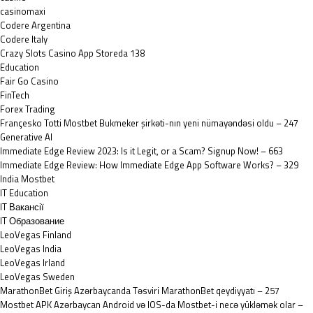
casinomaxi
Codere Argentina
Codere Italy
‎Crazy Slots Casino App Storeda 138
Education
Fair Go Casino
FinTech
Forex Trading
Françesko Totti Mostbet Bukmeker şirkəti-nın yeni nümayəndəsi oldu – 247
Generative AI
Immediate Edge Review 2023: Is it Legit, or a Scam? Signup Now! – 663
Immediate Edge Review: How Immediate Edge App Software Works? – 329
India Mostbet
IT Education
IT Вакансії
IT Образование
LeoVegas Finland
LeoVegas India
LeoVegas Irland
LeoVegas Sweden
MarathonBet Giriş Azərbaycanda Təsviri MarathonBet qeydiyyatı – 257
Mostbet APK Azərbaycan Android və IOS-da Mostbet-i necə yükləmək olar –