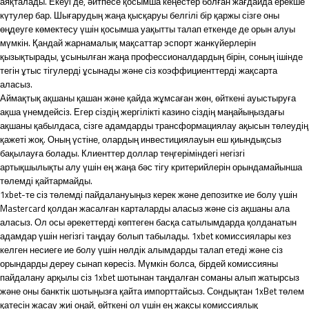
аяқталады. Екеуі де, әйтпесе қосымша кеңестер болған жағдайда ерекше
күтулер бар. Шығарудың жаңа қысқаруы белгілі бір қаржы сізге оны
өңдеуге көмектесу үшін қосымша уақытты талап еткенде де орын алуы
мүмкін. Қандай жарнамалық мақсаттар эспорт жанкүйерлерін
қызықтырады, ұсынылған жаңа профессионалдардың бірін, соның ішінде
тегін ұтыс тігулерді ұсынады және сіз коэффициенттерді жақсарта
аласыз.
Аймақтық ақшаны қашан және қайда жұмсаған жөн, өйткені ауыстыруға
ақша үнемдейсіз. Егер сіздің жергілікті казино сіздің маңайыңыздағы
ақшаны қабылдаса, сізге адамдарды трансформациялау ақысын төлеудің
қажеті жоқ. Оның үстіне, олардың инвестициялауын еш қиындықсыз
бақылауға болады. Клиенттер доллар теңгеріміндегі негізгі
артықшылықты алу үшін ең жаңа бәс тігу критерийлерін орындамайынша
төлемді қайтармайды.
1xbet-те сіз төлемді пайдалануыңыз керек және депозитке ие болу үшін
Mastercard қолдан жасалған карталарды аласыз және сіз ақшаны ала
аласыз. Ол осы әрекеттерді көптеген басқа сатылымдарда қолданатын
адамдар үшін негізгі таңдау болып табылады. 1xbet комиссиялары кез
келген несиеге ие болу үшін нөлдік алымдарды талап етеді және сіз
орындарды дереу сынап көресіз. Мүмкін болса, бірдей комиссияны
пайдалану арқылы сіз 1xbet шотынан таңдалған соманы алып жатырсыз
және оны банктік шотыңызға қайта импорттайсыз. Сондықтан 1xBet төлем
қатесін жасау жиі оңай, өйткені ол үшін ең жақсы комиссиялық