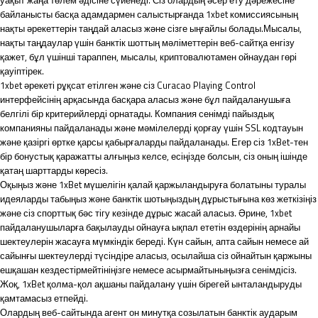
уақыт жаңа төлем әдісіне сүйенеді. Сіз олардың әсер ету дәрежесіне
байланысты басқа адамдармен салыстырғанда 1xbet комиссиясының
нақты әрекеттерін таңдай аласыз және сізге ыңғайлы болады.Мысалы,
нақты таңдаулар үшін банктік шоттың мәліметтерін веб-сайтқа енгізу
қажет, бұл үшінші тараппен, мысалы, криптовалютамен ойнаудан гөрі
қауіптірек.
1xbet әрекеті рұқсат етілген және сіз Curacao Playing Control
интерфейсінің арқасында басқара аласыз және бұл пайдаланушыға
белгілі бір критерийлерді орнатады. Компания сенімді пайыздық
компанияны пайдаланады және мәмілелерді қорғау үшін SSL кодтауын
және қазіргі өртке қарсы қабырғаларды пайдаланады. Егер сіз 1xBet-тен
бір бонустық қаражатты алғыңыз келсе, есіңізде болсын, сіз оның ішінде
қатаң шарттарды көресіз.
Оқыңыз және 1xBet мүшелігін қалай қаржыландыруға болатыны туралы
идеяларды табыңыз және банктік шотыңыздың дұрыстығына көз жеткізіңіз
және сіз спорттық бәс тігу кезінде дұрыс жасай аласыз. Әрине, 1xbet
пайдаланушыларға бақылауды ойнауға ықпал ететін өздерінің арнайы
шектеулерін жасауға мүмкіндік береді. Күн сайын, апта сайын немесе ай
сайынғы шектеулерді түсіндіре аласыз, осылайша сіз ойнайтын қаржыны
ешқашан кездестірмейтініңізге немесе асырмайтыныңызға сенімдісіз.
Жоқ, 1xBet қолма-қол ақшаны пайдалану үшін бірегей ынталандыруды
қамтамасыз етпейді.
Олардың веб-сайтында агент он минутқа созылатын банктік аударым