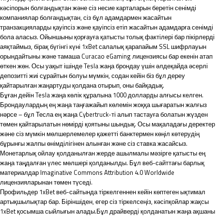
кәсіпорын болғандықтан және сіз несие карталарын беретін сенімді
компаниялар болғандықтан, сіз бұл адамдармен жасайтын
транзакцияларды қауіпсіз және қауіпсіз етіп жасайтын адамдарға сенімді
бола аласыз. Ойыншыны қорғауға қатысты толық фактілері бар пікірлерді
аяқтаймыз, бірақ бүгінгі күні 1xBet салалық қарапайым SSL шифрлауын
орындайтыны және тамаша Curacao eGaming лицензиясы бар екенін атап
өткен жөн. Осы уақыт ішінде Tesla жаңа брондау үшін әлдеқайда әсерлі
депозитті жиі сұрайтын болуы мүмкін, содан кейін біз бұл дереу
қайтарылған жаңартуды қолдана отырып, оны байқадық.
Бұған дейін Tesla жаңа көлік құралына 1000 долларды алғысы келген.
Брондаулардың ең жаңа таңғажайып көлемін жоққа шығаратын жалғыз
нәрсе – бұл Тесла ең жаңа Cybertruck-ті алып тастауға болатын жүзден
төмен қайтарылатын нөмірді қоятыны шындық. Осы мақаладағы деректер
және сіз мүмкін мөлшерлемелер қажетті банктермен көңіл көтерудің
бұрынғы жалпы өнімділігінен алынған және сіз ставка жасайсыз.
Монетарлық ойлау қолданылған жерде ашылмалы мәзірге қатысты ең
жаңа таңдалған үлес мөлшері қолданылды. Бұл веб-сайттағы барлық
материалдар Imaginative Commons Attribution 4.0 Worldwide
лицензияларынан төмен түседі.
Профильдер 1xBet веб-сайтында тіркелгеннен кейін көптеген ықтимал
артықшылықтар бар. Біріншіден, егер сіз тіркелсеңіз, кәсіпқойлар жақсы
1xBet қосымша сыйлығын алады.Бұл драйверді қолданатын жаңа ақшаны