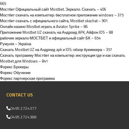
665
Мостбет Официальный сайт Mostbet. Зеркало. Скачать – 406
Мостбет скачать на компьютер: бесплатное приложение windows – 375
Мостбет скачать с официального сайта, Mostbet skachat – 901
Онлайн казино Mostbet играть в Aviator Spribe – 86
Приложение Mostbet UZ скачать на Андроид APK, Айфон IOS – 88
рабочее зеркало МОСТБЕТ и официальный сайт БК – 654
Румунія – Україна
Скачать Mostbet UZ на Андроид apk и IOS: обзор букмекера – 357
Скачать программу Мостбет на компьютер: инструкция где и как скачать
Mostbet для Windows – 841
Форекс Брокеры
Форекс Обучение
Форекс партнерская программа
CONTACT US
0495 2724377
0495 2724388