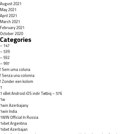
August 2021
May 2021
April 2021
March 2021
February 2021
October 2020
Categories
– 147
– 539
– 932
– 997
! Sem uma coluna
! Senza una colonna
! Zonder een kolom
1
1 xBet Android iOS indir Tətbiq – 576
1w
1win Azerbajany
1win India
1WIN Official In Russia
1xbet Argentina
1xbet Azerbajan