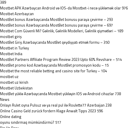
389
Mostbet APK Azərbaycan Android və IOS-da Mostbet-i necə yükləmək olar 976
Mostbet Azerbaycan
MostBet bonus Azərbaycanda MostBet bonusu paraya çevirme – 293
MostBet bonus Azərbaycanda MostBet bonusu paraya çevirme – 697
Mostbet Com Güvenli Mi? Gəlinlik, Gəlinlik Modelleri, Gəlinlik qiymətləri – 189
mostbet giriş
MostBet Giriş Azərbaycanda MostBet qeydiyyatı etmək formu – 350
Mostbet in Turkey
Mostbet India
MostBet Partners Affiliate Program Review 2023 Upto 60% Revshare – 514
MostBet promo kod Azərbaycanda MostBet promosyon kodu – 15
Mostbet the most reliable betting and casino site for Turkey – 104
mostbet uz
mostbet uz kirish
Mostbet Uzbekistan
MostBet yüklə Azərbaycanda Mostbet yükləyin IOS və Android cihazlar 738
News
Onlayn Rulet oyna Pulsuz və ya real pul ilə Roulette77 Azerbaijan 238
Online Casino Geld zurück fordern Klage Anwalt Tipps 2023 596
Online dating
oyunu sındırmaq mümkündürmü? 517