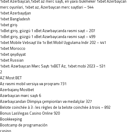
1xbet Azerbaycan,1xbet az merc saytı, en yaxsi bukmeker 1xbet Azerbaycan
merc oyunlari, 1xbet az, Azerbaycan merc saytlari – 544
1xbet Azerbaydjan
1xbet Bangladesh
1xbet giriş
1xBet giriş, güzgü 1 xBet Azərbaycanda rəsmi sayt – 207
1xBet giriş, güzgü 1 xBet Azərbaycanda rəsmi sayt – 499
1xbet Mobile Vebsayt Və 1x Bet Mobil Uygulama Indir 202 – 441
1xbet Morocco
1xbet qeydiyyat
1xbet Russian
1xbet: Azərbaycan Mərc Saytı 1xBET Az, 1xbet mobi 2023 – 531
2
AZ Most BET
Az rəsmi mobil versiya və proqramı 731
Azerbajany Mostbet
Azərbaycan mərc saytı 6
Azərbaycandan Olimpiya çempionları və medalçılar 327
Belote coinchée à 3 : les règles de la belote coinchée à trois – 892
Bonus LasVegas Casino Online 920
Bookkeeping
Bootcamp de programación
casino