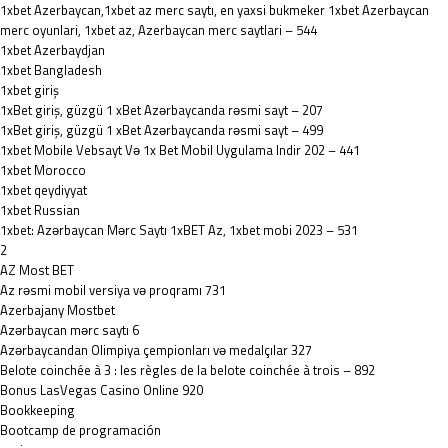
1xbet Azerbaycan,1xbet az merc saytı, en yaxsi bukmeker 1xbet Azerbaycan
merc oyunlari, 1xbet az, Azerbaycan merc saytlari – 544
1xbet Azerbaydjan
1xbet Bangladesh
1xbet giriş
1xBet giriş, güzgü 1 xBet Azərbaycanda rəsmi sayt – 207
1xBet giriş, güzgü 1 xBet Azərbaycanda rəsmi sayt – 499
1xbet Mobile Vebsayt Və 1x Bet Mobil Uygulama Indir 202 – 441
1xbet Morocco
1xbet qeydiyyat
1xbet Russian
1xbet: Azərbaycan Mərc Saytı 1xBET Az, 1xbet mobi 2023 – 531
2
AZ Most BET
Az rəsmi mobil versiya və proqramı 731
Azerbajany Mostbet
Azərbaycan mərc saytı 6
Azərbaycandan Olimpiya çempionları və medalçılar 327
Belote coinchée à 3 : les règles de la belote coinchée à trois – 892
Bonus LasVegas Casino Online 920
Bookkeeping
Bootcamp de programación