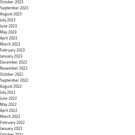
October 2023
September 2023
August 2023
July 2023
June 2023
May 2023
April 2023
March 2023
February 2023
January 2023
December 2022
November 2022
October 2022
September 2022
August 2022
July 2022
June 2022
May 2022
April 2022
March 2022
February 2022
January 2022
October 2021