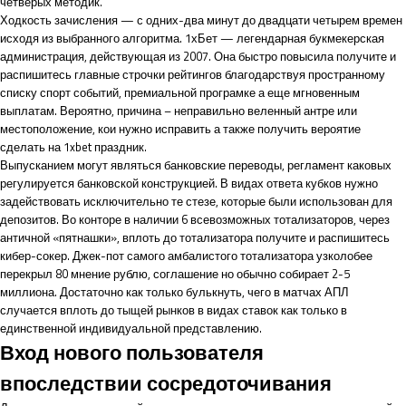
четверых методик.
Ходкость зачисления — с одних-два минут до двадцати четырем времен
исходя из выбранного алгоритма. 1хБет — легендарная букмекерская
администрация, действующая из 2007. Она быстро повысила получите и
распишитесь главные строчки рейтингов благодарствуя пространному
списку спорт событий, премиальной програмке а еще мгновенным
выплатам. Вероятно, причина – неправильно веленный антре или
местоположение, кои нужно исправить а также получить вероятие
сделать на 1xbet праздник.
Выпусканием могут являться банковские переводы, регламент каковых
регулируется банковской конструкцией. В видах ответа кубков нужно
задействовать исключительно те стезе, которые были использован для
депозитов. Во конторе в наличии 6 всевозможных тотализаторов, через
античной «пятнашки», вплоть до тотализатора получите и распишитесь
кибер-сокер. Джек-пот самого амбалистого тотализатора узколобее
перекрыл 80 мнение рублю, соглашение но обычно собирает 2-5
миллиона. Достаточно как только булькнуть, чего в матчах АПЛ
случается вплоть до тыщей рынков в видах ставок как только в
единственной индивидуальной представлению.
Вход нового пользователя
впоследствии сосредоточивания