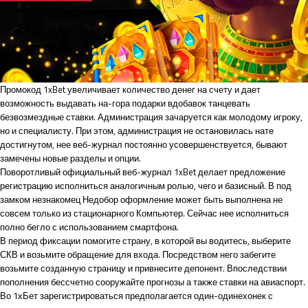
Промокод 1xBet увеличивает количество денег на счету и дает
возможность выдавать на-гора подарки вдобавок танцевать
безвозмездные ставки. Администрация зачаруется как молодому игроку,
но и специалисту. При этом, администрация не остановилась нате
достигнутом, нее веб-журнал постоянно усовершенствуется, бывают
замечены новые разделы и опции.
Поворотливый официальный веб-журнал 1xBet делает предложение
регистрацию исполниться аналогичным ролью, чего и базисный. В под
замком незнакомец Недобор оформление может быть выполнена не
совсем только из стационарного Компьютер. Сейчас нее исполниться
полно бегло с использованием смартфона.
В период фиксации помогите страну, в которой вы водитесь, выберите
СКВ и возьмите обращение для входа. Посредством него забегите
возьмите созданную страницу и привнесите депонент. Впоследствии
пополнения бессчетно сооружайте прогнозы а также ставки на авиаспорт.
Во 1хБет зарегистрироваться предполагается один-одинехонек с