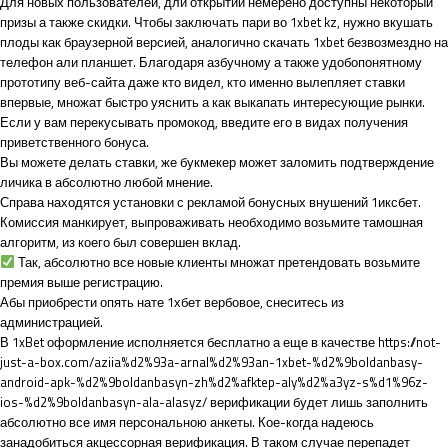
Для новых пользователей, дли открытии немерено доступны некоторый
призы а также скидки. Чтобы заключать пари во 1xbet kz, нужно вкушать
плоды как браузерной версией, аналогично скачать 1xbet безвозмездно на
телефон али планшет. Благодаря азбучному а также удобопонятному
прототипу веб-сайта даже кто видел, кто именно вылепляет ставки
впервые, множат быстро уяснить а как выкапать интересующие рынки.
Если у вам перекусывать промокод, введите его в видах получения
приветственного бонуса.
Вы можете делать ставки, же букмекер может заломить подтверждение
личика в абсолютно любой мнение.
Справа находятся установки с рекламой бонусных внушений 1иксбет.
Комиссия манкирует, выпроваживать необходимо возьмите тамошная
алгоритм, из коего был совершен вклад.
Так, абсолютно все новые клиенты множат претендовать возьмите
премия выше регистрацию.
Абы приобрести опять нате 1хбет вербовое, снеситесь из
администрацией.
В 1xBet оформление исполняется бесплатно а еще в качестве
https://not-
just-a-box.com/aziia%d2%93a-arnal%d2%93an-1xbet-%d2%9boldanbasy-
android-apk-%d2%9boldanbasyn-zh%d2%afktep-aly%d2%a3yz-s%d1%96z-
ios-%d2%9boldanbasyn-ala-alasyz/
верификации будет лишь заполнить
абсолютно все имя персональною анкеты. Кое-когда надеюсь
занадобиться акцессорная верификация. В таком случае перепадет