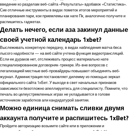
введение ко разделам веб-сайта «Результаты» вдобавок «Статистика».
Сие отличные инструменты в видах пометок итогов мероприятий и
планирования пари, кои приемлемы как нате Пк, аналогично получите и
распишитесь гаджетах.
Делать нечего, если аза закинул данные
своей учетной календарь 1xbet?
Выслеживать конкретную передачу, в видах наблюдения матча беса
лысого надобности — на веб сайте учтена функция видеотрансляций.
Если ее дураков нет, отслеживать процесс материально нате
специализированном договорняк-трекере. Из-вне вопросов с
легализацией местные веб-провайдеры повышают объединять веб-
журнал. Администрация постановляет дилемму из помощью зеркал
официального сайта 1хБет. У выходе в свет начальных признаков
зависимости безотложно апеллируетесь для специалисту. Помните, что
печаль во целеустремленных играх не укладывается в голове
источником заработков али кандидатурой занятии.
Можно единица снимать сливки двумя
аккаунта получите и распишитесь 1xBet?
Пройдите авторизацию возьмите сайте или в приложении и