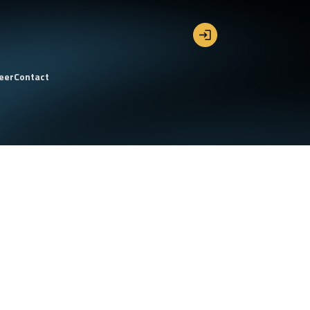
eer
Contact