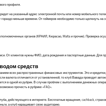
ового профиля.
ридет на указанный адрес электронной почты или номер мобильного телеф
гораздо меньше времени. От геймеров необходимо только щелкнуть на эм
уполномоченных органов (КРАИЛ, Кюрасао, Malta и прочие). Проверка осу
иси. От клиентов нужны ФИО, дата рождения и паспортные данные. Для п
ыводом средств
нием всех распространенных финансовых инструментов. Это и кредитки, 
Если валюта отличается от установленной, то клуб Вавада проводит авто
тся в одной из рубрик. В случае проблем с выполнением денежных опера
возможно прочесть в рубрике «FAQ».
уба, действующего в интернете. Бесплатные вращения, cachback, страхов
ньги, а клуб наращивает свою аудиторию.