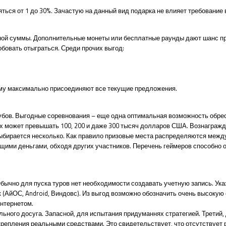
яться от 1 до 30%. Зачастую на данный вид подарка не влияет требовани
ой суммы. Дополнительные монеты или бесплатные раунды дают шанс при
обовать отыграться. Среди прочих выгод:
му максимально присоединяют все текущие предложения.
убов. Выгодные соревнования – еще одна оптимальная возможность обре
 может превышать 100, 200 и даже 300 тысяч долларов США. Вознагражде
выбирается несколько. Как правило призовые места распределяются межд
щими деньгами, обходя других участников. Перечень геймеров способно о
Обычно для пуска туров нет необходимости создавать учетную запись. У
АйОС, Android, Виндовс). Из выгод возможно обозначить очень высокую 
интернетом.
ельного досуга. Запасной, для испытания придуманнях стратегией. Трети
епления реальными средствами. Это свидетельствует, что отсутствует р