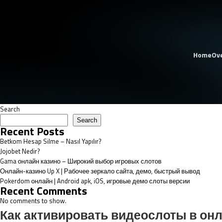
Home
Ov
Search
Search
Recent Posts
Betkom Hesap Silme – Nasıl Yapılır?
Jojobet Nedir?
Gama онлайн казино – Широкий выбор игровых слотов
Онлайн-казино Up X | Рабочее зеркало сайта, демо, быстрый вывод
Pokerdom онлайн | Android apk, iOS, игровые демо слоты версии
Recent Comments
No comments to show.
Как активировать видеослоты в он