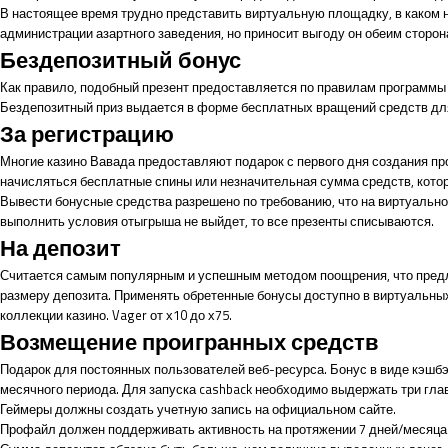
В настоящее время трудно представить виртуальную площадку, в каком н
администрации азартного заведения, но приносит выгоду он обеим сторон
Бездепозитный бонус
Как правило, подобный презент предоставляется по правилам программы 
Бездепозитный приз выдается в форме бесплатных вращений средств для
За регистрацию
Многие казино Вавада предоставляют подарок с первого дня создания п
начисляться бесплатные спины или незначительная сумма средств, котор
Вывести бонусные средства разрешено по требованию, что на виртуально
выполнить условия отыгрыша не выйдет, то все презенты списываются.
На депозит
Считается самым популярным и успешным методом поощрения, что предло
размеру депозита. Применять обретенные бонусы доступно в виртуальных
коллекции казино. Vager от х10 до х75.
Возмещение проигранных средств
Подарок для постоянных пользователей веб-ресурса. Бонус в виде кэшбэ
месячного периода. Для запуска cashback необходимо выдержать три гла
Геймеры должны создать учетную запись на официальном сайте.
Профайл должен поддерживать активность на протяжении 7 дней/месяца