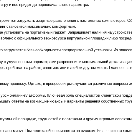
-игру и все придет до первоначального параметра.
стремятся загружать азартные развлечения с настольных компьютеров. 
линг становится максимально комфортным.
е установить на портативный гаджет. Запрашивает наличия на устройств
волено с официального веб-ресурса виртуальной площадки либо посредств
о загружается без необходимости предварительной установки. Из плюсов
ку с улучшенными параметрами разрешения и максимальной детализацией,
 пребывая на работе, занятиях или в любом другом месте. Главное – это
вому процессу. Однако, в процессе игры случаются различные вопросы и
есурс» онлайн-платформы. Ключевая роль специалистов клиентской подд
ышать ответы на возникшие нюансы и варианты решения собственных тру
ртуальной площадки, трудностей с платежами и другим игровым аспектам
 пары минут. Поддержка обеспечивается на русском, English и иных язык