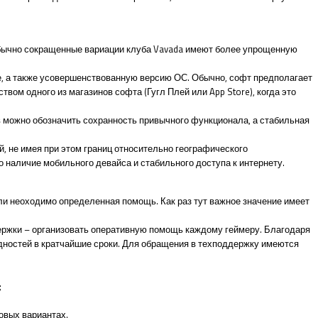
Обычно сокращенные вариации клуба Vavada имеют более упрощенную
е, а также усовершенствованную версию ОС. Обычно, софт предполагает
ом одного из магазинов софта (Гугл Плей или App Store), когда это
 можно обозначить сохранность привычного функционала, а стабильная
 не имея при этом границ относительно географического
 наличие мобильного девайса и стабильного доступа к интернету.
ли неоходимо определенная помощь. Как раз тут важное значение имеет
ержки – организовать оперативную помощь каждому геймеру. Благодаря
дностей в кратчайшие сроки. Для обращения в техподдержку имеются
;
овых вариантах.