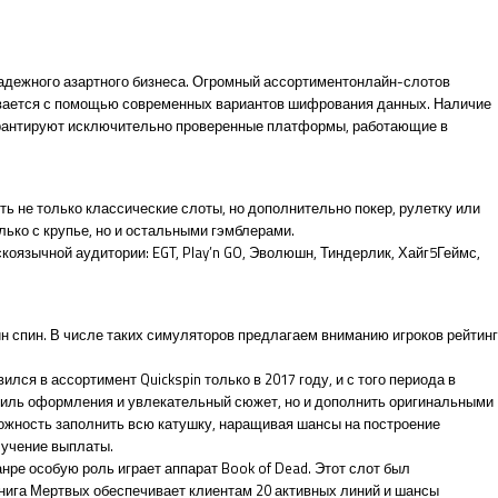
надежного азартного бизнеса. Огромный ассортиментонлайн-слотов
ивается с помощью современных вариантов шифрования данных. Наличие
гарантируют исключительно проверенные платформы, работающие в
 не только классические слоты, но дополнительно покер, рулетку или
лько с крупье, но и остальными гэмблерами.
язычной аудитории: EGT, Play’n GO, Эволюшн, Тиндерлик, Хайг5Геймс,
 спин. В числе таких симуляторов предлагаем вниманию игроков рейтинг
ся в ассортимент Quickspin только в 2017 году, и с того периода в
тиль оформления и увлекательный сюжет, но и дополнить оригинальными
ожность заполнить всю катушку, наращивая шансы на построение
лучение выплаты.
анре особую роль играет аппарат Book of Dead. Этот слот был
нига Мертвых обеспечивает клиентам 20 активных линий и шансы