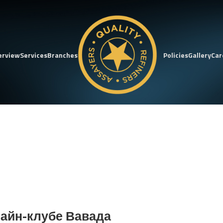
erview
Services
Branches
Policies
Gallery
Car
лайн-клубе Вавада