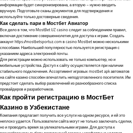
информации будет синхронизирована, а вторую – нужно вводить
вручную. Подготовьте сканы документов для подтверждения и
используйте только достоверные сведения.
Как сделать пари в Мостбет Авиатор
Все дело в том, что MostBet UZ casino следит за соблюдением правил,
включая достижение совершеннолетия для доступа к играм. Создать
аккаунт
https://mostbetsportuz.com
в casino Mostbet можно несколькими
способами. Наибольшей популярностью пользуется регистрация с
указанием адреса электронной почты.
Для регистрации можно использовать не только компьютер, но и
мобильные устройства. Доступ к сайту осуществляется при наличии
стабильного подключения. Ассортимент игровых
mostbet apk
автоматов
на сайте казино способен впечатлить неподготовленного посетителя. Им
предстоит сделать выбор развлечений из разнообразного списка
провайдеров и разработчиков.
Как пройти регистрацию в МостБет
Казино в Узбекистане
Компания предлагает получить все услуги на одном ресурсе, и ей это
неплохо удается. Пользователи сайта могут не только заключать сделки,
но и проводить время за увлекательными играми. Для доступа к