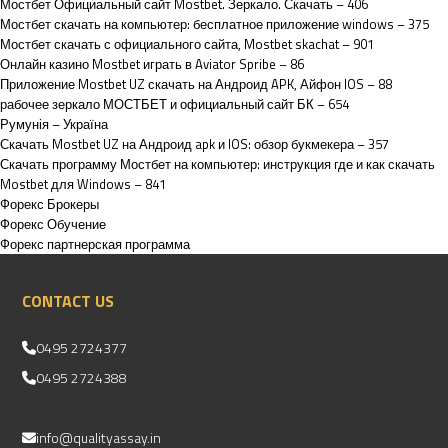
Мостбет Официальный сайт Mostbet. Зеркало. Скачать – 406
Мостбет скачать на компьютер: бесплатное приложение windows – 375
Мостбет скачать с официального сайта, Mostbet skachat – 901
Онлайн казино Mostbet играть в Aviator Spribe – 86
Приложение Mostbet UZ скачать на Андроид APK, Айфон IOS – 88
рабочее зеркало МОСТБЕТ и официальный сайт БК – 654
Румунія – Україна
Скачать Mostbet UZ на Андроид apk и IOS: обзор букмекера – 357
Скачать программу Мостбет на компьютер: инструкция где и как скачать
Mostbet для Windows – 841
Форекс Брокеры
Форекс Обучение
Форекс партнерская программа
CONTACT US
0495 2724377
0495 2724388
info@qualityassay.in