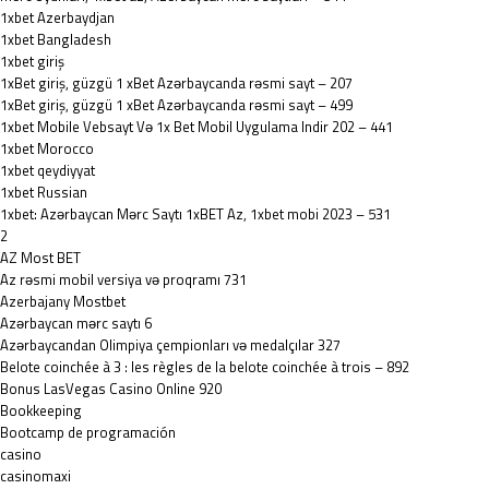
1xbet Azerbaydjan
1xbet Bangladesh
1xbet giriş
1xBet giriş, güzgü 1 xBet Azərbaycanda rəsmi sayt – 207
1xBet giriş, güzgü 1 xBet Azərbaycanda rəsmi sayt – 499
1xbet Mobile Vebsayt Və 1x Bet Mobil Uygulama Indir 202 – 441
1xbet Morocco
1xbet qeydiyyat
1xbet Russian
1xbet: Azərbaycan Mərc Saytı 1xBET Az, 1xbet mobi 2023 – 531
2
AZ Most BET
Az rəsmi mobil versiya və proqramı 731
Azerbajany Mostbet
Azərbaycan mərc saytı 6
Azərbaycandan Olimpiya çempionları və medalçılar 327
Belote coinchée à 3 : les règles de la belote coinchée à trois – 892
Bonus LasVegas Casino Online 920
Bookkeeping
Bootcamp de programación
casino
casinomaxi