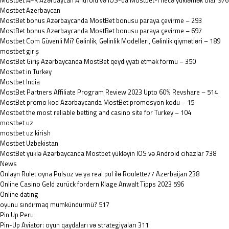
Mostbet APK Azərbaycan Android və IOS-da Mostbet-i necə yükləmək olar 976
Mostbet Azerbaycan
MostBet bonus Azərbaycanda MostBet bonusu paraya çevirme – 293
MostBet bonus Azərbaycanda MostBet bonusu paraya çevirme – 697
Mostbet Com Güvenli Mi? Gəlinlik, Gəlinlik Modelleri, Gəlinlik qiymətləri – 189
mostbet giriş
MostBet Giriş Azərbaycanda MostBet qeydiyyatı etmək formu – 350
Mostbet in Turkey
Mostbet India
MostBet Partners Affiliate Program Review 2023 Upto 60% Revshare – 514
MostBet promo kod Azərbaycanda MostBet promosyon kodu – 15
Mostbet the most reliable betting and casino site for Turkey – 104
mostbet uz
mostbet uz kirish
Mostbet Uzbekistan
MostBet yüklə Azərbaycanda Mostbet yükləyin IOS və Android cihazlar 738
News
Onlayn Rulet oyna Pulsuz və ya real pul ilə Roulette77 Azerbaijan 238
Online Casino Geld zurück fordern Klage Anwalt Tipps 2023 596
Online dating
oyunu sındırmaq mümkündürmü? 517
Pin Up Peru
Pin-Up Aviator: oyun qaydaları və strategiyaları 311