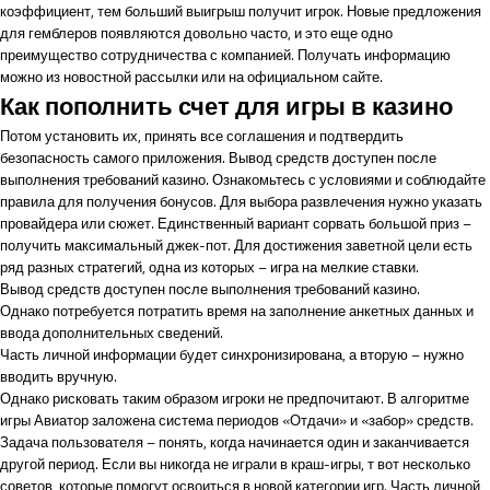
коэффициент, тем больший выигрыш получит игрок. Новые предложения
для гемблеров появляются довольно часто, и это еще одно
преимущество сотрудничества с компанией. Получать информацию
можно из новостной рассылки или на официальном сайте.
Как пополнить счет для игры в казино
Потом установить их, принять все соглашения и подтвердить
безопасность самого приложения. Вывод средств доступен после
выполнения требований казино. Ознакомьтесь с условиями и соблюдайте
правила для получения бонусов. Для выбора развлечения нужно указать
провайдера или сюжет. Единственный вариант сорвать большой приз –
получить максимальный джек-пот. Для достижения заветной цели есть
ряд разных стратегий, одна из которых – игра на мелкие ставки.
Вывод средств доступен после выполнения требований казино.
Однако потребуется потратить время на заполнение анкетных данных и
ввода дополнительных сведений.
Часть личной информации будет синхронизирована, а вторую – нужно
вводить вручную.
Однако рисковать таким образом игроки не предпочитают. В алгоритме
игры Авиатор заложена система периодов «Отдачи» и «забор» средств.
Задача пользователя – понять, когда начинается один и заканчивается
другой период. Если вы никогда не играли в краш-игры, т вот несколько
советов, которые помогут освоиться в новой категории игр. Часть личной