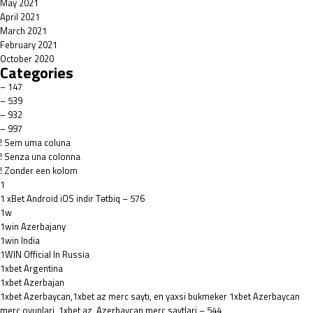
May 2021
April 2021
March 2021
February 2021
October 2020
Categories
– 147
– 539
– 932
– 997
! Sem uma coluna
! Senza una colonna
! Zonder een kolom
1
1 xBet Android iOS indir Tətbiq – 576
1w
1win Azerbajany
1win India
1WIN Official In Russia
1xbet Argentina
1xbet Azerbajan
1xbet Azerbaycan,1xbet az merc saytı, en yaxsi bukmeker 1xbet Azerbaycan
merc oyunlari, 1xbet az, Azerbaycan merc saytlari – 544