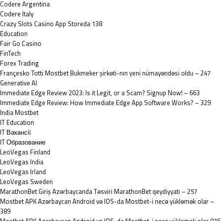
Codere Argentina
Codere Italy
‎Crazy Slots Casino App Storeda 138
Education
Fair Go Casino
FinTech
Forex Trading
Françesko Totti Mostbet Bukmeker şirkəti-nın yeni nümayəndəsi oldu – 247
Generative AI
Immediate Edge Review 2023: Is it Legit, or a Scam? Signup Now! – 663
Immediate Edge Review: How Immediate Edge App Software Works? – 329
India Mostbet
IT Education
IT Вакансії
IT Образование
LeoVegas Finland
LeoVegas India
LeoVegas Irland
LeoVegas Sweden
MarathonBet Giriş Azərbaycanda Təsviri MarathonBet qeydiyyatı – 257
Mostbet APK Azərbaycan Android və IOS-da Mostbet-i necə yükləmək olar –
389